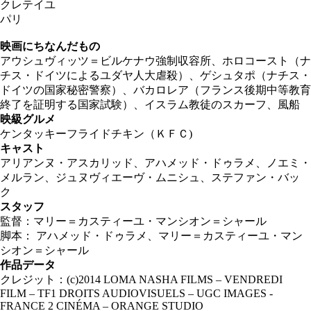
クレテイユ
パリ
映画にちなんだもの
アウシュヴィッツ＝ビルケナウ強制収容所、ホロコースト（ナ
チス・ドイツによるユダヤ人大虐殺）、ゲシュタポ（ナチス・
ドイツの国家秘密警察）、バカロレア（フランス後期中等教育
終了を証明する国家試験）、イスラム教徒のスカーフ、風船
映級グルメ
ケンタッキーフライドチキン（ＫＦＣ)
キャスト
アリアンヌ・アスカリッド、アハメッド・ドゥラメ、ノエミ・
メルラン、ジュヌヴィエーヴ・ムニシュ、ステファン・バッ
ク
スタッフ
監督：マリー＝カスティーユ・マンシオン＝シャール
脚本： アハメッド・ドゥラメ、マリー＝カスティーユ・マン
シオン＝シャール
作品データ
クレジット：(c)2014 LOMA NASHA FILMS – VENDREDI
FILM – TF1 DROITS AUDIOVISUELS – UGC IMAGES -
FRANCE 2 CINÉMA – ORANGE STUDIO