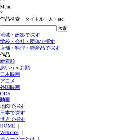
Menu
×
作品検索
タイトル・人・etc.
地域・建築で探す
学校・会社・団体で探す
店舗・料理・特産品で探す
作品
新着順
あいうえお順
日本映画
アニメ
外国映画
ODS
動画
地図で探す
日本で探す
世界で探す
HOME
｜
Welcome
｜
地ムービーとは
｜