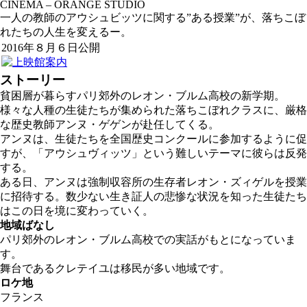
CINÉMA – ORANGE STUDIO
一人の教師のアウシュビッツに関する”ある授業”が、落ちこぼ
れたちの人生を変えるー。
2016年８月６日公開
ストーリー
貧困層が暮らすパリ郊外のレオン・ブルム高校の新学期。
様々な人種の生徒たちが集められた落ちこぼれクラスに、厳格
な歴史教師アンヌ・ゲゲンが赴任してくる。
アンヌは、生徒たちを全国歴史コンクールに参加するように促
すが、「アウシュヴィッツ」という難しいテーマに彼らは反発
する。
ある日、アンヌは強制収容所の生存者レオン・ズィゲルを授業
に招待する。数少ない生き証人の悲惨な状況を知った生徒たち
はこの日を境に変わっていく。
地域ばなし
パリ郊外のレオン・ブルム高校での実話がもとになっていま
す。
舞台であるクレテイユは移民が多い地域です。
ロケ地
フランス