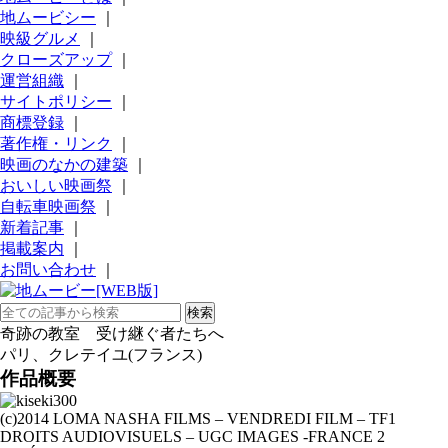
地ムービシー
｜
映級グルメ
｜
クローズアップ
｜
運営組織
｜
サイトポリシー
｜
商標登録
｜
著作権・リンク
｜
映画のなかの建築
｜
おいしい映画祭
｜
自転車映画祭
｜
新着記事
｜
掲載案内
｜
お問い合わせ
｜
奇跡の教室 受け継ぐ者たちへ
パリ、クレテイユ(フランス)
作品概要
(c)2014 LOMA NASHA FILMS – VENDREDI FILM – TF1
DROITS AUDIOVISUELS – UGC IMAGES -FRANCE 2