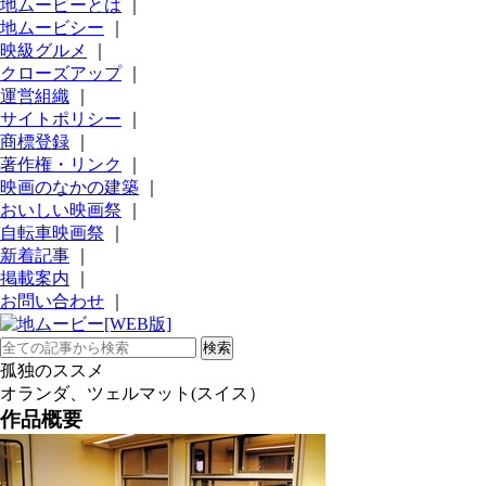
地ムービーとは
｜
地ムービシー
｜
映級グルメ
｜
クローズアップ
｜
運営組織
｜
サイトポリシー
｜
商標登録
｜
著作権・リンク
｜
映画のなかの建築
｜
おいしい映画祭
｜
自転車映画祭
｜
新着記事
｜
掲載案内
｜
お問い合わせ
｜
孤独のススメ
オランダ、ツェルマット(スイス）
作品概要