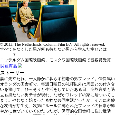
© 2013, The Netherlands. Column Film B.V. All rights reserved.
すべてをなくした男が何も持たない男から学んだ幸せとは
―――？
ロッテルダム国際映画祭、モスクワ国際映画祭で観客賞受賞！
関連商品
ストーリー
妻に先立たれ、一人静かに暮らす初老の男フレッド。信仰篤い
オランダの田舎町で、毎週日曜日の礼拝以外は周囲との付き合
いを避けて、ひっそりと生活をしていたある日、突然言葉も過
去も持たない男テオが現れ、なぜかフレッドの家に居ついてし
まう。やむなく始まった奇妙な共同生活だったが、そこに奇妙
な友情が芽生え、次第にルールに縛られたフレッドの日常が鮮
やかに色づいていくのだったが、保守的な田舎町に住む近隣