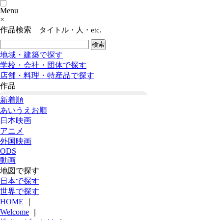
Menu
×
作品検索
タイトル・人・etc.
地域・建築で探す
学校・会社・団体で探す
店舗・料理・特産品で探す
作品
新着順
あいうえお順
日本映画
アニメ
外国映画
ODS
動画
地図で探す
日本で探す
世界で探す
HOME
｜
Welcome
｜