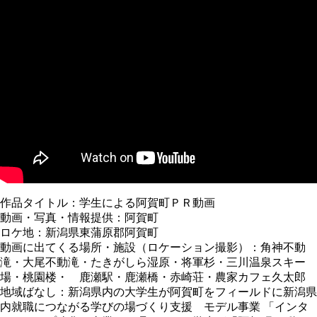
作品タイトル：学生による阿賀町ＰＲ動画
動画・写真・情報提供：阿賀町
ロケ地：新潟県東蒲原郡阿賀町
動画に出てくる場所・施設（ロケーション撮影）：角神不動
滝・大尾不動滝・たきがしら湿原・将軍杉・三川温泉スキー
場・桃園楼・ 鹿瀬駅・鹿瀬橋・赤崎荘・農家カフェ久太郎
地域ばなし：新潟県内の大学生が阿賀町をフィールドに新潟県
内就職につながる学びの場づくり支援 モデル事業 「インタ