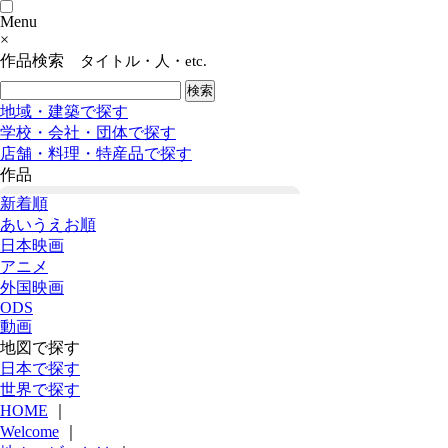
Menu
×
作品検索
タイトル・人・etc.
地域・建築で探す
学校・会社・団体で探す
店舗・料理・特産品で探す
作品
新着順
あいうえお順
日本映画
アニメ
外国映画
ODS
動画
地図で探す
日本で探す
世界で探す
HOME
｜
Welcome
｜