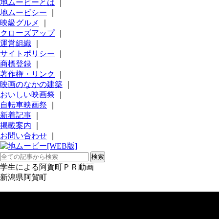
地ムービーとは
｜
地ムービシー
｜
映級グルメ
｜
クローズアップ
｜
運営組織
｜
サイトポリシー
｜
商標登録
｜
著作権・リンク
｜
映画のなかの建築
｜
おいしい映画祭
｜
自転車映画祭
｜
新着記事
｜
掲載案内
｜
お問い合わせ
｜
学生による阿賀町ＰＲ動画
新潟県阿賀町