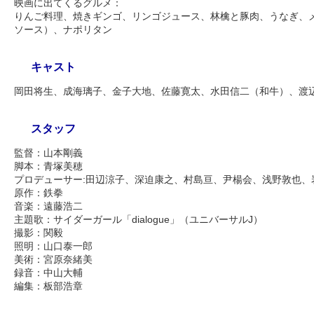
映画に出てくるグルメ：
りんご料理、焼きギンゴ、リンゴジュース、林檎と豚肉、うなぎ、メ
ソース）、ナポリタン
キャスト
岡田将生、成海璃子、金子大地、佐藤寛太、水田信二（和牛）、渡
スタッフ
監督：山本剛義
脚本：青塚美穂
プロデューサー:田辺涼子、深迫康之、村島亘、尹楊会、浅野敦也、
原作：鉄拳
音楽：遠藤浩二
主題歌：サイダーガール「dialogue」（ユニバーサルJ）
撮影：関毅
照明：山口泰一郎
美術：宮原奈緒美
録音：中山大輔
編集：板部浩章