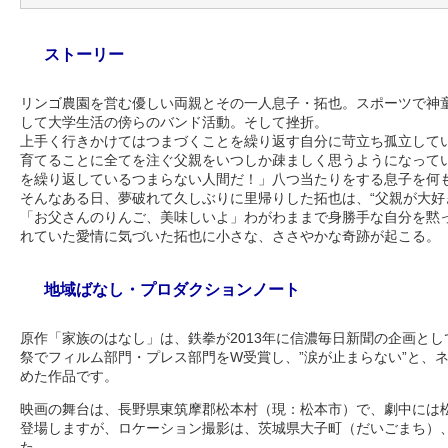
作権・リンク
｜
映画のなかの建築
｜
おいしい
ストーリー
リンゴ農園を営む優しい両親とその一人息子・拓也。スポーツで神
して大学生活の傍らのバンド活動。そして挫折。
上手く行きかけてはつまづくことを繰り返す自分に苛立ち孤立して
育てることに全てを注ぐ父親をいつしか疎ましく思うようになって
を繰り返しているつまらない人間だ！」八つ当たりをする息子を何
そんなある日、夢破れて久しぶりに里帰りした拓也は、“父親が大好
「お父さんのりんご、美味しいよ」わがわままで身勝手な自分を黙
れていた愛情に気づいた拓也に小さな、ささやかな奇跡が起こる。
地域ばなし・プロダクションノート
原作「家族のはなし」は、鉄拳が2013年に信濃毎日新聞の企画とし
祭でフィルム部門・プレス部門をW受賞し、”涙が止まらない”と、
めた作品です。
映画の舞台は、長野県東筑摩郡松本村（現：松本市）で、劇中には松
登場しますが、ロケーション撮影は、茨城県大子町（だいごまち）
た。