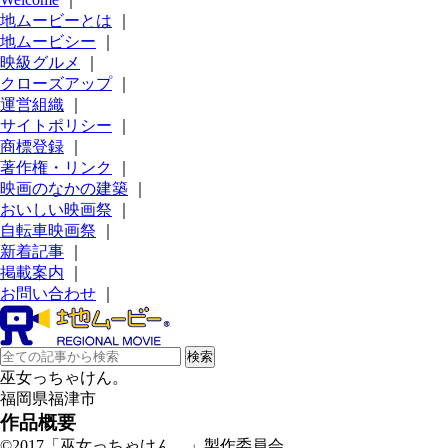
地ムービーとは
｜
地ムービシー
｜
映級グルメ
｜
クローズアップ
｜
運営組織
｜
サイトポリシー
｜
商標登録
｜
著作権・リンク
｜
映画のなかの建築
｜
おいしい映画祭
｜
自転車映画祭
｜
新着記事
｜
掲載案内
｜
お問い合わせ
｜
巫女っちゃけん。
福岡県福津市
作品概要
©2017「巫女っちゃけん。」製作委員会