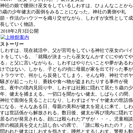
神社の娘で腰掛け巫女をしているしわすは、ひょんなことから
5歳の少年健太の面倒をみることになった。神社の裏側や礼
節・作法のハウツーを織り交ぜながら、しわすが女性として成
長していく物語。
2018年2月3日公開
ストーリー
しわすは、現在就活中。父が宮司をしている神社で巫女のバイ
トをしている。「就職が決まったら巫女なんかすぐにやめてや
る」と父に言いながらも、しわすはやりたいことや夢があるわ
けではない。しかも、子どもの頃に母親が家を出て行った事が
トラウマで、何かしら反発してしまう。そんな時、神社でボヤ
騒ぎが起こったり、賽銭や食べ物が盗まれたりする事件が発
生。夜中の境内見回り中、しわすは社殿に隠れて居た５歳の少
年、健太を捕まえる。一切口を聞かない健太。しばらくの間、
神社で面倒を見ることになり、しわすはイヤイヤ健太の世話係
になる。そんなある日、母親の美和が健太を迎えに来て、しわ
すは世話係から解放される。数日後、健太が再び境内に隠れて
居るのが発見される。顔には殴られたアザが・・・。児童相談
所の相談員を交えた話し合いの席で、「誰に殴られたの？」と
問われた健太はしわすを指さす。唖然とするしわす。警察も動