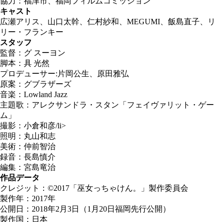
協力：福津市、福岡フィルムコミッション
キャスト
広瀬アリス、山口太幹、仁村紗和、MEGUMI、飯島直子、リ
リー・フランキー
スタッフ
監督：グ スーヨン
脚本：具 光然
プロデューサー:片岡公生、原田雅弘
原案：グブラザーズ
音楽：Lowland Jazz
主題歌：アレクサンドラ・スタン「フェイヴァリット・ゲー
ム」
撮影：小倉和彦/li>
照明：丸山和志
美術：仲前智治
録音：長島慎介
編集：宮島竜治
作品データ
クレジット：©2017「巫女っちゃけん。」製作委員会
製作年：2017年
公開日：2018年2月3日（1月20日福岡先行公開）
製作国：日本