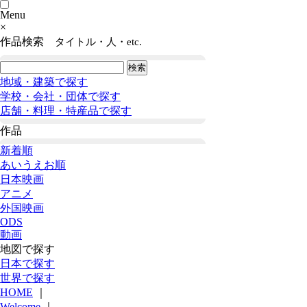
Menu
×
作品検索
タイトル・人・etc.
地域・建築で探す
学校・会社・団体で探す
店舗・料理・特産品で探す
作品
新着順
あいうえお順
日本映画
アニメ
外国映画
ODS
動画
地図で探す
日本で探す
世界で探す
HOME
｜
Welcome
｜