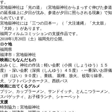
す。
宮地嶽神社は「光の道」（宮地嶽神社からまっすぐ伸びた参道
の延長線上に夕日が沈み、参道が夕日に照らされる現象）で知
られています。
宮地嶽神社には「三つの日本一」（「大注連縄」「大太鼓」
「大鈴」）があります。
福岡フィルムコミッションの支援作品です。
2018年1月20日（土）福岡先行公開。
ロケ地
福岡県
福津市：宮地嶽神社
映画にちなんだもの
おみくじ、神社の作法：軽い会釈（小揖（しょうゆう）１５
度）・深い会釈（深揖（しんゆう）４５度）・一番深いお辞儀
（拝（はい）９０度）、賽銭、 親権、放火、 蚊取り線香、
犬、ソフトバンクホークス、西鉄バス
映画に出てくるグルメ
プリン、カップラーメン、サンドイッチ、とんこつラーメン、
スパゲッティ、お子様ランチ、シャーベット
支援
特別協力：宮地嶽神社