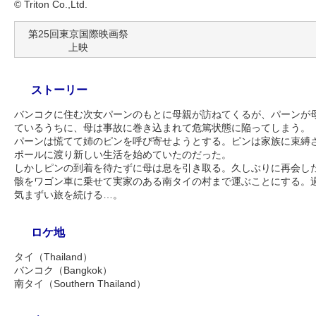
© Triton Co.,Ltd.
第25回東京国際映画祭
上映
ストーリー
バンコクに住む次女パーンのもとに母親が訪ねてくるが、パーンが
ているうちに、母は事故に巻き込まれて危篤状態に陥ってしまう。
パーンは慌てて姉のピンを呼び寄せようとする。ピンは家族に束縛
ポールに渡り新しい生活を始めていたのだった。
しかしピンの到着を待たずに母は息を引き取る。久しぶりに再会し
骸をワゴン車に乗せて実家のある南タイの村まで運ぶことにする。
気まずい旅を続ける…。
ロケ地
タイ（Thailand）
バンコク（Bangkok）
南タイ（Southern Thailand）