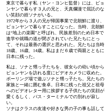
東京で暮らす私（ヤン・ヨンヒ監督）には、ピョ
ンヤンで暮らす３人の兄と、天真爛漫で屈託のな
い笑顔の姪ソナがいる。
1972年から３人の兄が帰国事業で北朝鮮に渡り、
ピョンヤンで暮らすことになった。当時、北朝鮮
は“地上の楽園”と呼ばれ、民族差別のため日本で
進学や就職の道が閉ざされていた兄たちにとっ
て、それは最善の選択と思われた。兄たちは当時
18歳、16歳、14歳。私はまだ６歳で両親とともに
日本に残った。
私は、ソナと甥っ子たちを、彼女らの幼い頃から
ピョンヤンを訪れる度にビデオカメラに収めた。
ボーリング場で遊ぶソナと甥っ子たち。兄たちの
家族と一緒に囲む食卓。日本に残った祖父と祖母
へのビデオレター用に挨拶する子供たちの笑顔が
愛くるしく、バス・ターミナルでの別れが寂し
い。
ソナはクラスの友達や好きな男の子の事も話して