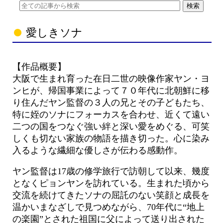
愛しきソナ
【作品概要】
大阪で生まれ育った在日二世の映像作家ヤン・ヨ
ンヒが、帰国事業によって７０年代に北朝鮮に移
り住んだヤン監督の３人の兄とその子どもたち、
特に姪のソナにフォーカスを合わせ、近くて遠い
二つの国をつなぐ強い絆と深い愛をめぐる、可笑
しくも切ない家族の物語を描き切った。心に染み
入るような繊細な優しさが伝わる感動作。
ヤン監督は17歳の修学旅行で訪朝して以来、幾度
となくピョンヤンを訪れている。生まれた頃から
交流を続けてきたソナの屈託のない笑顔と成長を
温かいまなざしで見つめながら、70年代に“地上
の楽園”とされた祖国に父によって送り出された