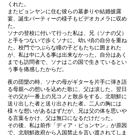
くれた。
またピョンヤンに住む彼らの墓参りや結婚披露
宴、誕生パーティーの様子もビデオカメラに収め
た。
ソナの登校に付いて行った私は、兄（ソナの父）
と手をつないで歩くソナに、幼い頃の自分を重ね
た。校門でつぶらな瞳の子どもたちに囲まれた
が、私は中に入る事は出来なかった。自分はあく
までも訪問者で、ソナはこの国で生きているとい
う事を痛感したからだ。
夜の団欒の時、ソナの母がギターを片手に弾き語
る母親への想いを込めた歌に、父は涙した。翌日
その父が一番上の兄コノと散歩をする。北朝鮮に
送り出した者と送り出された者。二人の胸には
様々な想いがあるはずだが、兄は父の体を思いや
る言葉をかけ、父は無口になるだけだった。
その後、私は前作「ディア・ピョンヤン」が原因
で、北朝鮮政府から入国禁止を言い渡されてしま