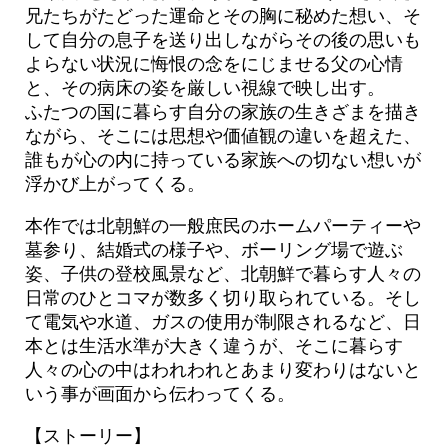
兄たちがたどった運命とその胸に秘めた想い、そ
して自分の息子を送り出しながらその後の思いも
よらない状況に悔恨の念をにじませる父の心情
と、その病床の姿を厳しい視線で映し出す。
ふたつの国に暮らす自分の家族の生きざまを描き
ながら、そこには思想や価値観の違いを超えた、
誰もが心の内に持っている家族への切ない想いが
浮かび上がってくる。
本作では北朝鮮の一般庶民のホームパーティーや
墓参り、結婚式の様子や、ボーリング場で遊ぶ
姿、子供の登校風景など、北朝鮮で暮らす人々の
日常のひとコマが数多く切り取られている。そし
て電気や水道、ガスの使用が制限されるなど、日
本とは生活水準が大きく違うが、そこに暮らす
人々の心の中はわれわれとあまり変わりはないと
いう事が画面から伝わってくる。
【ストーリー】