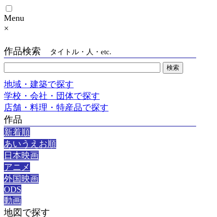
Menu
×
作品検索
タイトル・人・etc.
地域・建築で探す
学校・会社・団体で探す
店舗・料理・特産品で探す
作品
新着順
あいうえお順
日本映画
アニメ
外国映画
ODS
動画
地図で探す