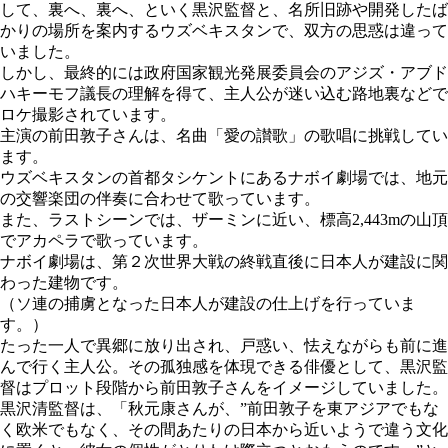
して、裏へ、裏へ、といく黒沢監督と、名所旧跡や開発したば
かりの場所を案内するウズベキスタンで、双方の思惑は違って
いました。
しかし、最終的には政府国家観光発展委員会のアジズ・アブド
ハキーモフ議長の理解を得て、主人公が迷い込む路地裏などで
ロケ撮影されています。
主演の前田敦子さんは、名曲「愛の讃歌」の歌唱に挑戦してい
ます。
ウズベキスタンの首都タシケントにあるナボイ劇場では、地元
の交響楽団の伴奏に合わせて歌っています。
また、ラストシーンでは、ザーミンに近い、標高2,443mの山頂
でアカペラで歌っています。
ナボイ劇場は、第２次世界大戦の終戦直後に日本人が建設に関
わった建物です。
（ソ連の捕虜となった日本人が建設の仕上げを行っていま
す。）
たった一人で異郷に放り出され、戸惑い、怯えながらも前に進
んで行く主人公。その孤独感を体現できる俳優として、黒沢監
督はプロット段階から前田敦子さんをイメージしていました。
黒沢清監督は、「秋元康さんが、”前田敦子を東アジアでもな
く欧米でもなく、その間あたりの日本から近いようで違う文化