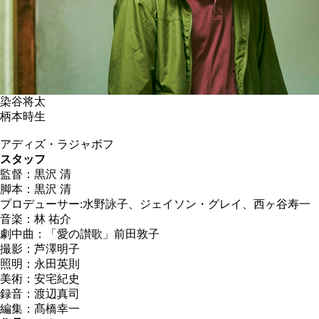
染谷将太
柄本時生
アディズ・ラジャボフ
スタッフ
監督：黒沢 清
脚本：黒沢 清
プロデューサー:水野詠子、ジェイソン・グレイ、西ヶ谷寿一
音楽：林 祐介
劇中曲：「愛の讃歌」前田敦子
撮影：芦澤明子
照明：永田英則
美術：安宅紀史
録音：渡辺真司
編集：髙橋幸一