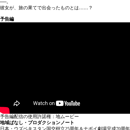
──。
彼女が、旅の果てで出会ったものとは……？
予告編
予告編配信の使用許諾権：地ムービー
地域ばなし・プロダクションノート
日本・ウズベキスタン国交樹立25周年＆ナボイ劇場完成70周年