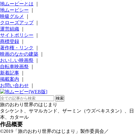
地ムービーとは
｜
地ムービシー
｜
映級グルメ
｜
クローズアップ
｜
運営組織
｜
サイトポリシー
｜
商標登録
｜
著作権・リンク
｜
映画のなかの建築
｜
おいしい映画祭
｜
自転車映画祭
｜
新着記事
｜
掲載案内
｜
お問い合わせ
｜
旅のおわり世界のはじまり
タシケント、サマルカンド、ザーミン（ウズベキスタン）、日
本、カタール
作品概要
©2019「旅のおわり世界のはじまり」製作委員会／