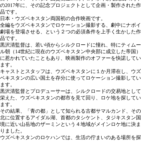
の2017年に、その記念プロジェクトとして企画・製作された作
品です。
日本・ウズベキスタン両国初の合作映画です。
全編をウズベキスタンでロケーション撮影する、劇中にナボイ
劇場を登場させる、という２つの必須条件を上手く生かした作
品です。
黒沢清監督は、若い頃からシルクロードに憧れ、特にティムー
ル朝（14世紀に現在のウズベキスタン中央部に成立した帝国）
に惹かれていたこともあり、映画製作のオファーを快諾してい
ます。
キャストとスタッフは、ウズベキスタンに１か月滞在し、ウズ
ベキスタンの広い国土を存分に使ってロケーション撮影してい
ます。
黒沢清監督とプロデューサーは、シルクロードの交易地として
栄えた、ウズベキスタンの都市を見て回り、ロケ地を探してい
ます。
その結果、「青の都」として知られる古都サマルカンド、その
北に位置するアイダル湖、首都のタシケント、タジキスタン国
境に近い山岳地のザーミンという４地域がメインロケ地に決ま
りました。
ウズベキスタンのロケハンでは、生活の佇まいのある場所を探