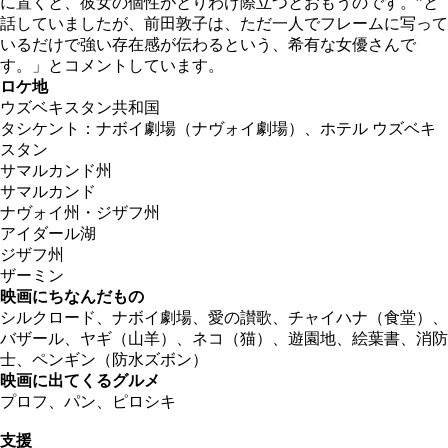
に置くと、彼女の個性がとりわけ際立つとおもうのです。”と
話していましたが、前田敦子は、ただ一人でフレームに写って
いるだけで強い存在感が伝わるという、希有な女優さんで
す。」とコメントしています。
ロケ地
ウズベキスタン共和国
タシケント：ナボイ劇場（ナヴォイ劇場）、ホテル ウズベキ
スタン
サマルカンド州
サマルカンド
ナヴォイ州・ジザフ州
アイダール湖
ジザフ州
ザーミン
映画にちなんだもの
シルクロード、ナボイ劇場、愛の讃歌、チャイハナ（食堂）、
バザール、ヤギ（山羊）、ネコ（猫）、遊園地、絵葉書、消防
士、ペンギン（防水ズボン）
映画に出てくるグルメ
プロフ、パン、ピロシキ
支援