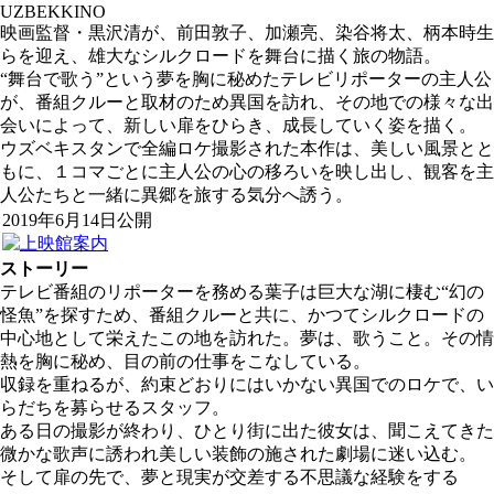
UZBEKKINO
映画監督・黒沢清が、前田敦子、加瀬亮、染谷将太、柄本時生
らを迎え、雄大なシルクロードを舞台に描く旅の物語。
“舞台で歌う”という夢を胸に秘めたテレビリポーターの主人公
が、番組クルーと取材のため異国を訪れ、その地での様々な出
会いによって、新しい扉をひらき、成長していく姿を描く。
ウズベキスタンで全編ロケ撮影された本作は、美しい風景とと
もに、１コマごとに主人公の心の移ろいを映し出し、観客を主
人公たちと一緒に異郷を旅する気分へ誘う。
2019年6月14日公開
ストーリー
テレビ番組のリポーターを務める葉子は巨大な湖に棲む“幻の
怪魚”を探すため、番組クルーと共に、かつてシルクロードの
中心地として栄えたこの地を訪れた。夢は、歌うこと。その情
熱を胸に秘め、目の前の仕事をこなしている。
収録を重ねるが、約束どおりにはいかない異国でのロケで、い
らだちを募らせるスタッフ。
ある日の撮影が終わり、ひとり街に出た彼女は、聞こえてきた
微かな歌声に誘われ美しい装飾の施された劇場に迷い込む。
そして扉の先で、夢と現実が交差する不思議な経験をする