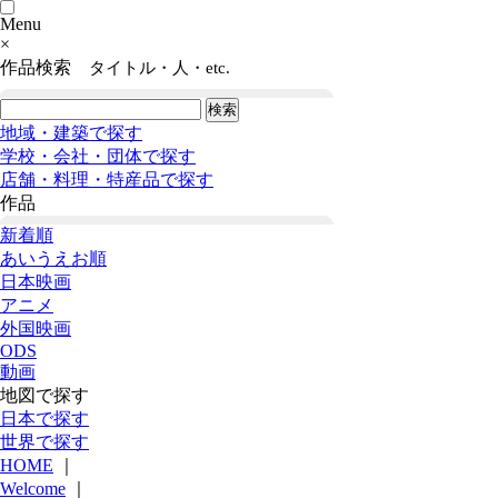
Menu
×
作品検索
タイトル・人・etc.
地域・建築で探す
学校・会社・団体で探す
店舗・料理・特産品で探す
作品
新着順
あいうえお順
日本映画
アニメ
外国映画
ODS
動画
地図で探す
日本で探す
世界で探す
HOME
｜
Welcome
｜