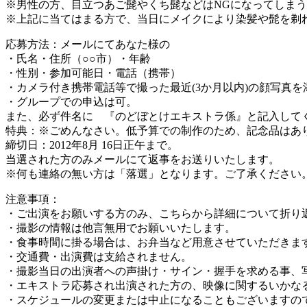
※男性の方、目立つあご髭やくち髭などはNGになってしま
※上記に当てはまる方で、当日にメイクにより染髪や髭を剃
応募方法：メールにてあなた様の
・氏名・住所（○○市）・年齢
・性別・参加可能日・電話（携帯）
・カメラ付き携帯電話等で撮った最近(3か月以内)の顔写真を添付の
・グループでの申込は可。
また、必ず件名に 『のどぼとけエキストラ係』と記入して
特典：※ごめんなさい。低予算での制作のため、記念品はあ
締切日：2012年8月 16日正午まで。
当選された方のみメールにて返事をお送りいたします。
※何も連絡の無い方は「落選」となります。ご了承ください
注意事項：
・ご出演をお願いする方のみ、こちらから詳細について折り
・撮影の情報は他言無用でお願いいたします。
・食事時間に掛る場合は、お弁当など用意させていただきま
・交通費・出演費は支給されません。
・撮影当日の出演者への声掛け・サイン・握手を求める事、写
・エキストラ応募され出演された方の、映像に関するいかな
・スケジュールの変更または中止になることもございますの