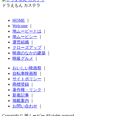
ドラえもん カステラ
HOME
｜
Welcome
｜
地ムービーとは
｜
地ムービシー
｜
運営組織
｜
クローズアップ
｜
映画のなかの建築
｜
映級グルメ
｜
おいしい映画祭
｜
自転車映画祭
｜
サイトポリシー
｜
商標登録
｜
著作権・リンク
｜
新着記事
｜
掲載案内
｜
お問い合わせ
｜
Copyright © 地ムービー All rights rserved.