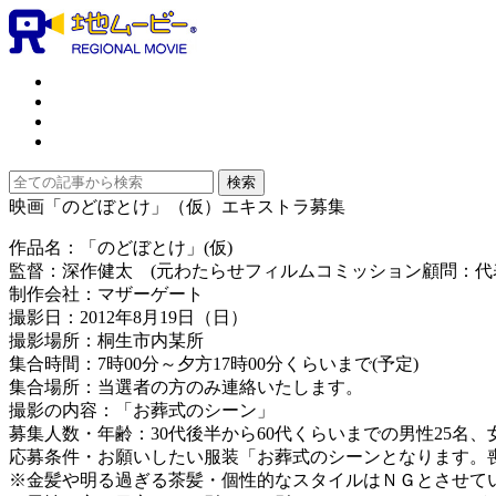
映画「のどぼとけ」（仮）エキストラ募集
作品名：「のどぼとけ」(仮)
監督：深作健太 (元わたらせフィルムコミッション顧問：代
制作会社：マザーゲート
撮影日：2012年8月19日（日）
撮影場所：桐生市内某所
集合時間：7時00分～夕方17時00分くらいまで(予定)
集合場所：当選者の方のみ連絡いたします。
撮影の内容：「お葬式のシーン」
募集人数・年齢：30代後半から60代くらいまでの男性25名、女
応募条件・お願いしたい服装「お葬式のシーンとなります。
※金髪や明る過ぎる茶髪・個性的なスタイルはＮＧとさせて