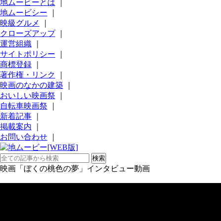
地ムービーとは
｜
地ムービシー
｜
映級グルメ
｜
クローズアップ
｜
運営組織
｜
サイトポリシー
｜
商標登録
｜
著作権・リンク
｜
映画のなかの建築
｜
おいしい映画祭
｜
自転車映画祭
｜
新着記事
｜
掲載案内
｜
お問い合わせ
｜
映画「ぼくの桃色の夢」インタビュー動画