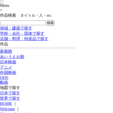
Menu
×
作品検索
タイトル・人・etc.
地域・建築で探す
学校・会社・団体で探す
店舗・料理・特産品で探す
作品
新着順
あいうえお順
日本映画
アニメ
外国映画
ODS
動画
地図で探す
日本で探す
世界で探す
HOME
｜
Welcome
｜