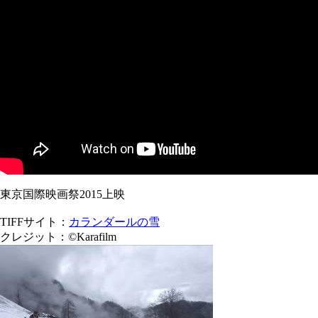
東京国際映画祭2015上映
TIFFサイト：
カランダールの雪
クレジット：©Karafilm