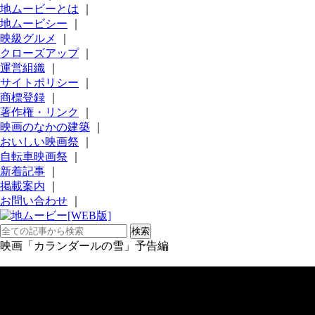
地ムービーとは
｜
地ムービシー
｜
映級グルメ
｜
クローズアップ
｜
運営組織
｜
サイトポリシー
｜
商標登録
｜
著作権・リンク
｜
映画のなかの建築
｜
おいしい映画祭
｜
自転車映画祭
｜
新着記事
｜
掲載案内
｜
お問い合わせ
｜
映画「カランダールの雪」予告編