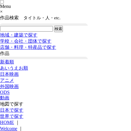
Menu
×
作品検索
タイトル・人・etc.
地域・建築で探す
学校・会社・団体で探す
店舗・料理・特産品で探す
作品
新着順
あいうえお順
日本映画
アニメ
外国映画
ODS
動画
地図で探す
日本で探す
世界で探す
HOME
｜
Welcome
｜