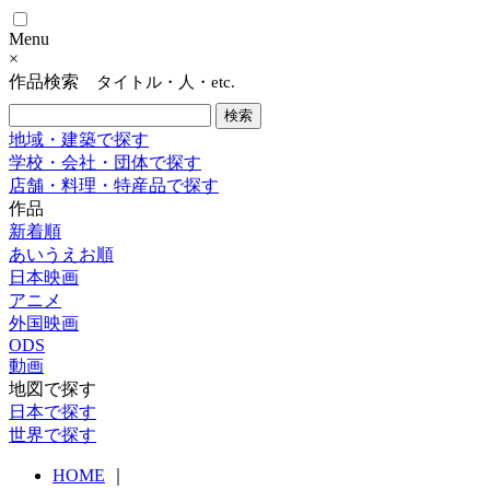
Menu
×
作品検索
タイトル・人・etc.
地域・建築で探す
学校・会社・団体で探す
店舗・料理・特産品で探す
作品
新着順
あいうえお順
日本映画
アニメ
外国映画
ODS
動画
地図で探す
日本で探す
世界で探す
HOME
｜