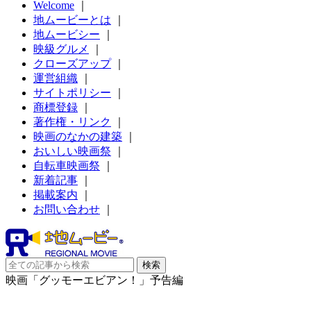
Welcome
｜
地ムービーとは
｜
地ムービシー
｜
映級グルメ
｜
クローズアップ
｜
運営組織
｜
サイトポリシー
｜
商標登録
｜
著作権・リンク
｜
映画のなかの建築
｜
おいしい映画祭
｜
自転車映画祭
｜
新着記事
｜
掲載案内
｜
お問い合わせ
｜
映画「グッモーエビアン！」予告編