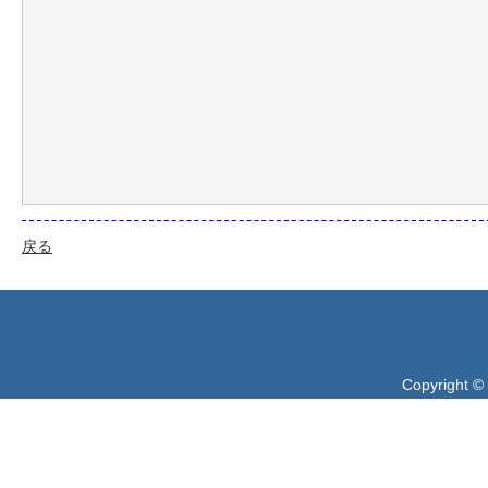
戻る
Copyright ©