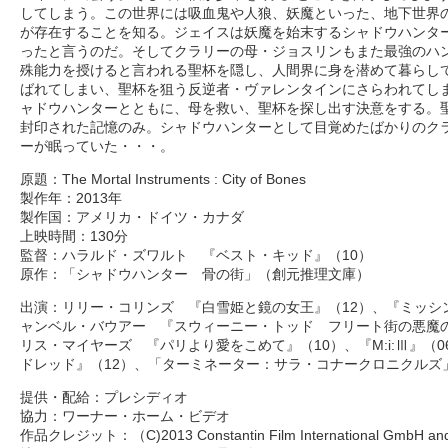
してしまう。この世界には吸血鬼や人狼、妖魔といった、地下世界
が存在することを知る。ジェイスは妖魔を始末するシャドウハンター
ったと言うのだ。そしてクラリーの母・ジョスリンもまた最強のハ
殊能力を授けると言われる聖杯を隠し、人間界に身を潜めて暮らし
ばれてしまい、聖杯を狙う反逆者・ヴァレンタインにさらわれてし
ャドウハンターとともに、母を救い、聖杯を探し出す決意をする。
封印された記憶のみ。シャドウハンターとして目覚めたばかりのク
ーが眠っていた・・・。
原題：The Mortal Instruments : City of Bones
製作年：2013年
製作国：アメリカ・ドイツ・カナダ
上映時間：130分
監督：ハラルド・ズワルト 『ベスト・キッド』（10）
原作：「シャドウハンター 骨の街」（創元推理文庫）
出演：リリー・コリンズ 『白雪姫と鏡の女王』（12）、『ミッシン
ャンベル・バウアー 『スウィーニー・トッド フリート街の悪魔の
リス・マイヤーズ 『パリより愛をこめて』（10）、『M:i:Ⅲ』（
ドレッド』（12）、「ターミネーター：サラ・コナークロニクルズ」
提供・配給：プレシディオ
協力：ワーナー・ホーム・ビデオ
作品クレジット：（C)2013 Constantin Film International GmbH and Un