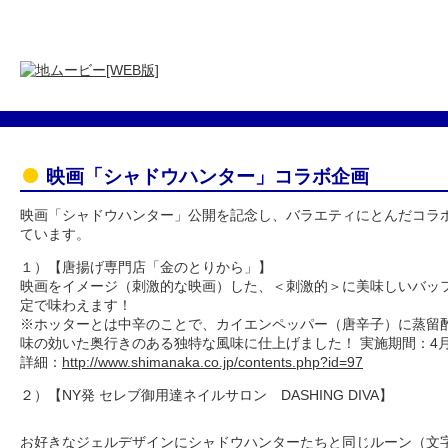
映画「シャドウハンター」コラボ企画
映画「シャドウハンター」公開を記念し、バラエティにとんだコラ
ています。
１）【唐揚げ専門店「金のとりから」】
映画をイメージ（刺激的な映画）した、＜刺激的＞に美味しいバッ
定で味わえます！
※ホッターとは中辛のことで、カイエンペッパー（唐辛子）に蒸留
味の効いた奥行きのある独特な風味に仕上げました！ 実施期間：4月
詳細：
http://www.shimanaka.co.jp/contents.php?id=97
２）【NY発 セレブ御用達ネイルサロン DASHING DIVA】
お好きなジェルデザインにシャドウハンターたちと同じルーン（文字