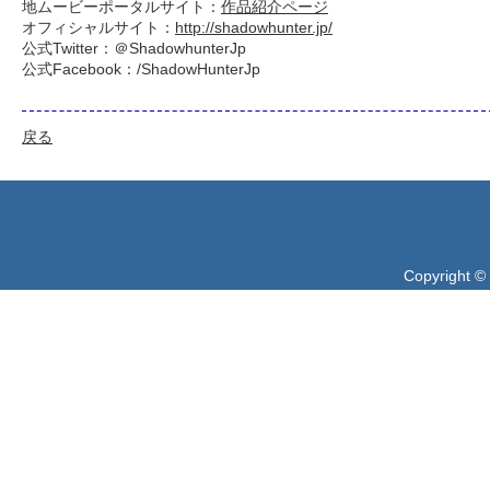
地ムービーポータルサイト：
作品紹介ページ
オフィシャルサイト：
http://shadowhunter.jp/
公式Twitter：＠ShadowhunterJp
公式Facebook：/ShadowHunterJp
戻る
Copyright ©