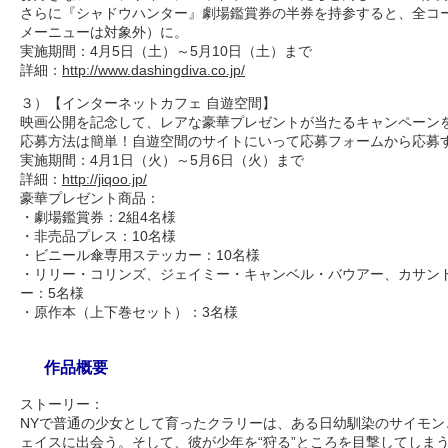
さらに『シャドウハンター』劇場鑑賞券の半券を持参すると、全コー
メーニューは対象外）に。
実施期間：4月5日（土）～5月10日（土）まで
詳細：
http://www.dashingdiva.co.jp/
３）【インターネットカフェ 自遊空間】
映画公開を記念して、レアな豪華プレゼントが当たるキャンペーン
応募方法は簡単！自遊空間のサイトにいって応募フォームから応募
実施期間：4月1日（火）～5月6日（火）まで
詳細：
http://jiqoo.jp/
豪華プレゼント商品：
・劇場鑑賞券：2組4名様
・非売品プレス：10名様
・ビニール傘専用ステッカー：10名様
・リリー・コリンズ、ジェイミー・キャンベル・バウアー、カサン
ー：5名様
・原作本（上下巻セット）：3名様
作品概要
ストーリー：
NYで普通の少女として育ったクラリーは、ある日幼馴染のサイモン
ェイスに出会う。そして、彼が少年を“狩る”ところを目撃してしま