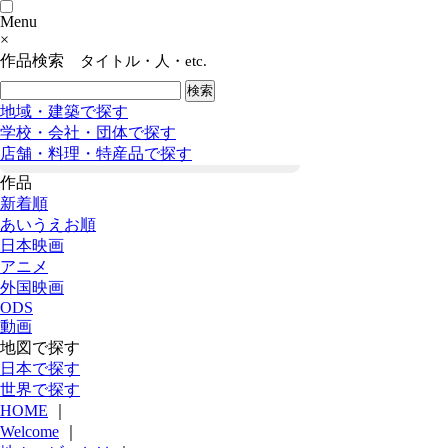
Menu
×
作品検索
タイトル・人・etc.
地域・建築で探す
学校・会社・団体で探す
店舗・料理・特産品で探す
作品
新着順
あいうえお順
日本映画
アニメ
外国映画
ODS
動画
地図で探す
日本で探す
世界で探す
HOME
｜
Welcome
｜