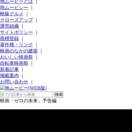
地ムービーとは
｜
地ムービシー
｜
映級グルメ
｜
クローズアップ
｜
運営組織
｜
サイトポリシー
｜
商標登録
｜
著作権・リンク
｜
映画のなかの建築
｜
おいしい映画祭
｜
自転車映画祭
｜
新着記事
｜
掲載案内
｜
お問い合わせ
｜
映画「ゼロの未来」予告編