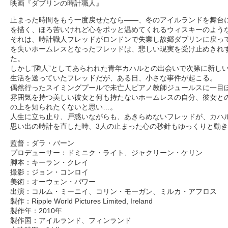
映画『ダブリンの時計職人』
止まった時間をもう一度戻せたなら——、冬のアイルランドを舞台
を描く、ほろ苦いけれど心をポッと温めてくれるウィスキーのよう
それは、時計職人フレッドがロンドンで失業し故郷ダブリンに戻っ
を失いホームレスとなったフレッドは、悲しい現実を受け止めきれ
た。
しかし“隣人”としてあらわれた青年カハルとの出会いで次第に新し
生活を送っていたフレッドだが、ある日、小さな事件が起こる。
偶然行ったスイミングプールで未亡人ピアノ教師ジュールスに一目
雰囲気を持つ美しい彼女と何も持たないホームレスの自分、彼女と
の上を知られたくないと思い…。
人生に立ち止り、戸惑いながらも、あきらめないフレッドが、カハ
思い出の時計を直した時、3人の止まった心の秒針もゆっくりと動
監督：ダラ・バーン
プロデューサー：ドミニク・ライト、ジャクリーン・ケリン
脚本：キーラン・クレイ
撮影：ジョン・コンロイ
美術：オーウェン・パワー
出演：コルム・ミーニイ、コリン・モーガン、ミルカ・アフロス
製作：Ripple World Pictures Limited, Ireland
製作年：2010年
製作国：アイルランド、フィンランド