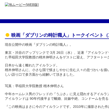
映画「ダブリンの時計職人」トークイベント（
現在公開中の映画『ダブリンの時計職人』。
東京・渋谷のアップリンクで 3月 26日（水）、近著『アイルラン
た早稲田大学院教授の栩木伸明さんをゲストに迎え、アフタートー
日本から遠く離れたアイルランド。
栩木伸明さんに、小さな国で慎ましやかに住む人々の息づかいを描
しい語り口で多方面から紐解いて頂きました。
写真：早稲田大学院教授 栩木伸明さん
中年ホームレス男のフレッドの『うぶさ』に見え隠れするアイルラ
アイルランドは 90年代後半まで離婚、妊娠中絶、コンドームを売
『この映画はまさに今のアイルランドです。2010年に撮影された