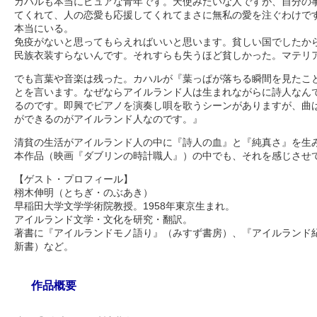
カハルも本当にピュアな青年です。天使みたいな人ですが、自分の
てくれて、人の恋愛も応援してくれてまさに無私の愛を注ぐわけで
本当にいる。
免疫がないと思ってもらえればいいと思います。貧しい国でしたか
民族衣装すらないんです。それすらも失うほど貧しかった。マテリ
でも言葉や音楽は残った。カハルが『葉っぱが落ちる瞬間を見たこ
とを言います。なぜならアイルランド人は生まれながらに詩人なん
るのです。即興でピアノを演奏し唄を歌うシーンがありますが、曲
ができるのがアイルランド人なのです。』
清貧の生活がアイルランド人の中に『詩人の血』と『純真さ』を生
本作品（映画『ダブリンの時計職人』）の中でも、それを感じさせ
【ゲスト・プロフィール】
栩木伸明（とちぎ・のぶあき）
早稲田大学文学学術院教授。1958年東京生まれ。
アイルランド文学・文化を研究・翻訳。
著書に『アイルランドモノ語り』（みすず書房）、『アイルランド紀
新書）など。
作品概要