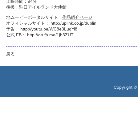
上映時間：94分
後援：駐日アイルランド大使館
地ムービーポータルサイト：
作品紹介ページ
オフィシャルサイト：
http://uplink.co.jp/dublin
予告：
http://youtu.be/WC8e3LuqYi8
公式 FB：
http://on.fb.me/1jh3ZUT
戻る
Copyright ©