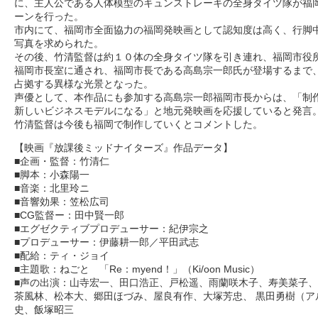
に、主人公である人体模型のキュンストレーキの全身タイツ隊が福
ーンを行った。
市内にて、福岡市全面協力の福岡発映画として認知度は高く、行脚
写真を求められた。
その後、竹清監督は約１０体の全身タイツ隊を引き連れ、福岡市役
福岡市長室に通され、福岡市長である高島宗一郎氏が登場するまで
占拠する異様な光景となった。
声優として、本作品にも参加する高島宗一郎福岡市長からは、「制
新しいビジネスモデルになる」と地元発映画を応援していると発言
竹清監督は今後も福岡で制作していくとコメントした。
【映画『放課後ミッドナイターズ』作品データ】
■企画・監督：竹清仁
■脚本：小森陽一
■音楽：北里玲ニ
■音響効果：笠松広司
■CG監督ー：田中賢一郎
■エグゼクティブプロデューサー：紀伊宗之
■プロデューサー：伊藤耕一郎／平田武志
■配給：ティ・ジョイ
■主題歌：ねごと 「Re：myend！」（Ki/oon Music）
■声の出演：山寺宏一、田口浩正、戸松遥、雨蘭咲木子、寿美菜子、
茶風林、松本大、郷田ほづみ、屋良有作、大塚芳忠、 黒田勇樹（ア
史、飯塚昭三