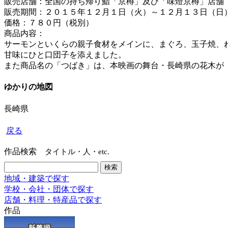
販売店舗：全国の持ち帰り鮨「京樽」及び「味燈京樽」店舗
販売期間：２０１５年１２月１日（火）～１２月１３日（日
価格：７８０円（税別）
商品内容：
サーモンといくらの親子食材をメインに、まぐろ、玉子焼、
甘味にひと口団子を添えました。
また商品名の「つばき」は、本映画の舞台・長崎県の花木が
ゆかりの地図
長崎県
戻る
作品検索
タイトル・人・etc.
地域・建築で探す
学校・会社・団体で探す
店舗・料理・特産品で探す
作品