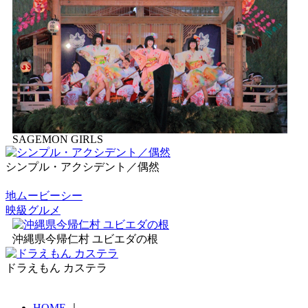
SAGEMON GIRLS
シンプル・アクシデント／偶然
地ムービーシー
映級グルメ
沖縄県今帰仁村 ユビエダの根
ドラえもん カステラ
HOME
｜