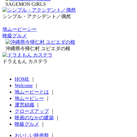
SAGEMON GIRLS
シンプル・アクシデント／偶然
地ムービーシー
映級グルメ
沖縄県今帰仁村 ユビエダの根
ドラえもん カステラ
HOME
｜
Welcome
｜
地ムービーとは
｜
地ムービシー
｜
運営組織
｜
クローズアップ
｜
映画のなかの建築
｜
映級グルメ
｜
おいしい映画祭
｜