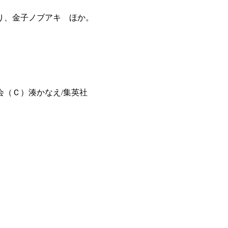
り、金子ノブアキ ほか。
会（Ｃ）湊かなえ/集英社