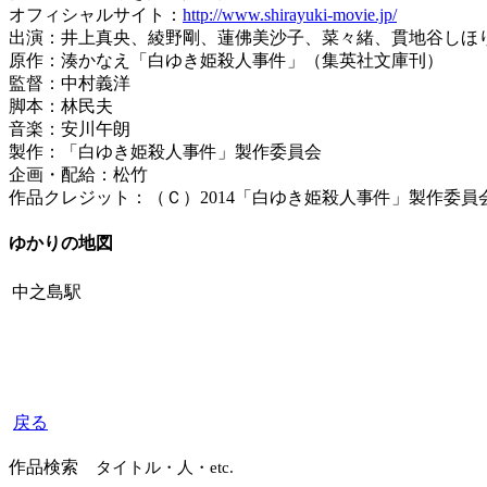
オフィシャルサイト：
http://www.shirayuki-movie.jp/
出演：井上真央、綾野剛、蓮佛美沙子、菜々緒、貫地谷しほ
原作：湊かなえ「白ゆき姫殺人事件」（集英社文庫刊）
監督：中村義洋
脚本：林民夫
音楽：安川午朗
製作：「白ゆき姫殺人事件」製作委員会
企画・配給：松竹
作品クレジット：（Ｃ）2014「白ゆき姫殺人事件」製作委員
ゆかりの地図
中之島駅
戻る
作品検索
タイトル・人・etc.