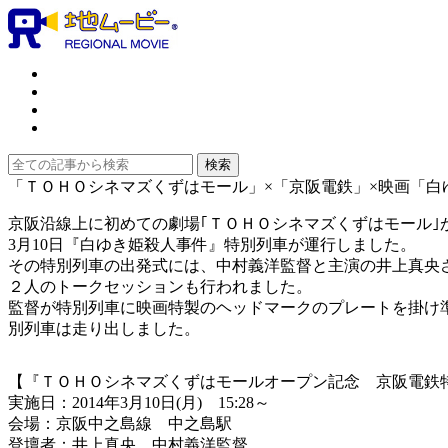
「ＴＯＨＯシネマズくずはモール」×「京阪電鉄」×映画「白
京阪沿線上に初めての劇場｢ＴＯＨＯシネマズくずはモール｣
3月10日『白ゆき姫殺人事件』特別列車が運行しました。
その特別列車の出発式には、中村義洋監督と主演の井上真央
２人のトークセッションも行われました。
監督が特別列車に映画特製のヘッドマークのプレートを掛け
別列車は走り出しました。
【『ＴＯＨＯシネマズくずはモールオープン記念 京阪電鉄
実施日：2014年3月10日(月) 15:28～
会場：京阪中之島線 中之島駅
登壇者：井上真央、中村義洋監督