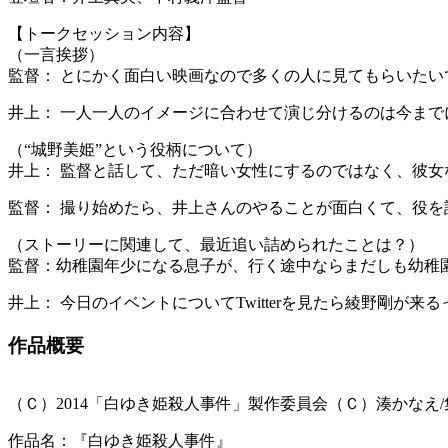
【トークセッション内容】
（一言挨拶）
監督： とにかく面白い映画なので多くの人に見てもらいたい
井上： 一人一人のイメージに合わせて演じ分けるのは今ま
（“城野美姫”という役柄について）
井上： 監督と話して、ただ暗い女性にするのではなく、彼
監督： 撮り始めたら、井上さんのやることが面白くて、役
（ストーリーに関連して、最近追い詰められたことは？）
監督：幼稚園年少になる息子が、行く途中ならまだしも幼稚
井上： 今日のイベントについてTwitterを見たら綾野剛
作品概要
（Ｃ）2014「白ゆき姫殺人事件」製作委員会（Ｃ）湊かなえ/
作品名：『白ゆき姫殺人事件』