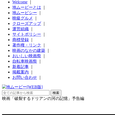
Welcome
｜
地ムービーとは
｜
地ムービシー
｜
映級グルメ
｜
クローズアップ
｜
運営組織
｜
サイトポリシー
｜
商標登録
｜
著作権・リンク
｜
映画のなかの建築
｜
おいしい映画祭
｜
自転車映画祭
｜
新着記事
｜
掲載案内
｜
お問い合わせ
｜
映画「破裂するドリアンの河の記憶」予告編