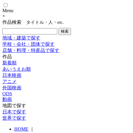
Menu
×
作品検索
タイトル・人・etc.
地域・建築で探す
学校・会社・団体で探す
店舗・料理・特産品で探す
作品
新着順
あいうえお順
日本映画
アニメ
外国映画
ODS
動画
地図で探す
日本で探す
世界で探す
HOME
｜