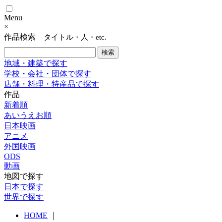
Menu
×
作品検索
タイトル・人・etc.
地域・建築で探す
学校・会社・団体で探す
店舗・料理・特産品で探す
作品
新着順
あいうえお順
日本映画
アニメ
外国映画
ODS
動画
地図で探す
日本で探す
世界で探す
HOME
｜