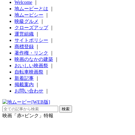
Welcome
｜
地ムービーとは
｜
地ムービシー
｜
映級グルメ
｜
クローズアップ
｜
運営組織
｜
サイトポリシー
｜
商標登録
｜
著作権・リンク
｜
映画のなかの建築
｜
おいしい映画祭
｜
自転車映画祭
｜
新着記事
｜
掲載案内
｜
お問い合わせ
｜
映画「赤×ピンク」特報