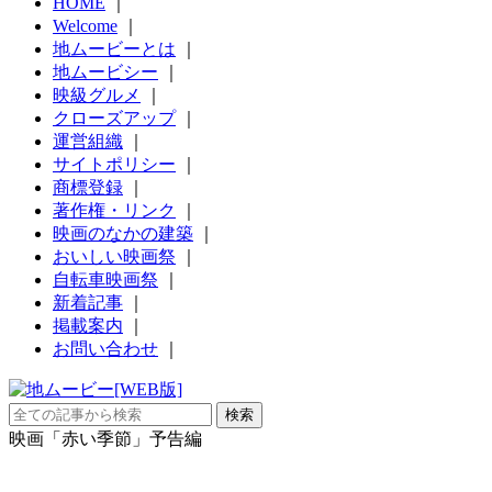
HOME
｜
Welcome
｜
地ムービーとは
｜
地ムービシー
｜
映級グルメ
｜
クローズアップ
｜
運営組織
｜
サイトポリシー
｜
商標登録
｜
著作権・リンク
｜
映画のなかの建築
｜
おいしい映画祭
｜
自転車映画祭
｜
新着記事
｜
掲載案内
｜
お問い合わせ
｜
映画「赤い季節」予告編