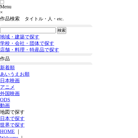
Menu
×
作品検索
タイトル・人・etc.
地域・建築で探す
学校・会社・団体で探す
店舗・料理・特産品で探す
作品
新着順
あいうえお順
日本映画
アニメ
外国映画
ODS
動画
地図で探す
日本で探す
世界で探す
HOME
｜
Welcome
｜