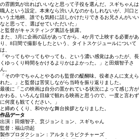
の雰囲気が出ればいいなと思って子役を選んだ。スギちゃんは
職人という設定。本来なら渋い人なのかもしれないが、川口と
いう土地柄、誰でも気軽に話しかけたりできるお兄さんがいい
なと思って、選ばせていただいた」
と監督がキャスティング裏話を披露。
また、3月に企画の話があってから、4か月で上映する必要があ
り、8日間で撮影をしたという、タイトスケジュールについて
は、
「やってもやってもやっても、という濃い感覚はあったが、長
くゆっくり時間をかけるよりかはよかった。」と田畑智子さ
ん。
「その中でちゃんとやるのも監督の醍醐味。役者さんに支えら
れた。」と監督は苦笑しながら当時を振り返りました。
最後に「この映画は自分の置かれている状況によって感じ方が
かわる。いろんな目線で観れる映画と思うので、一度と言わず
に何度も観てください。」
と締めくくり、和やかな舞台挨拶となりました。
作品データ
出演：田畑智子、裵ジョンミョン、スギちゃん
監督：福山功起
製作プロダクション：アルタミラピクチャーズ