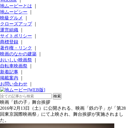
地ムービーとは
｜
地ムービシー
｜
映級グルメ
｜
クローズアップ
｜
運営組織
｜
サイトポリシー
｜
商標登録
｜
著作権・リンク
｜
映画のなかの建築
｜
おいしい映画祭
｜
自転車映画祭
｜
新着記事
｜
掲載案内
｜
お問い合わせ
｜
映画「鉄の子」舞台挨拶
2016年2月13日（土）に公開される、映画「鉄の子」が「第28
回東京国際映画祭」にて上映され、舞台挨拶が実施されまし
た。