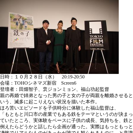
日時：１０月２８日（水） 20:19-20:50
会場：TOHOシネマズ新宿 Screen6
登壇者：田畑智子、裵ジョンミョン、福山功起監督
親の再婚で姉弟となった男の子と女の子が両親を離婚させると
いう、滅多に起こりえない状況を描いた本作。
ほろ苦いエピソードを子供時分に体験した福山監督は、
「もともと川口市の産業でもある鉄をテーマというのが決まっ
ていたところ、実体験をベースに子供の成長、気持ちを、鉄と
例えたらどうかと話したら企画が通った。実際はもっともっと
凄惨でリアルなものがあったが誰でも観られるものに、と意識