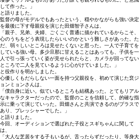
して作った。」
と語りました。
監督の母がモデルでもあったという、穏やかながらも強い決定
を最後に下す母親役を演じた田畑智子さんは、
「親子、兄弟、夫婦、ごくごく普通に描かれているからこそ、
心のうちをどう表現したらいいのかという難しさがあった。た
だ、弱々しいところは見せたくないと思った。一人で子育てを
している強い母。多少旦那に甘えることはあっても、子供を一
人で引っ張っていく姿が見せられたらと、カメラが回ってない
ところで二人を見ているように心がけていました。」
と役作りを明かしました。
心優しくもだらしない一面を持つ父親役を、初めて演じた裵ジ
ョンミョンさんは、
「僕自身に近い。似ているところも結構あった。とてもリアル
なキャラクターだったので、監督のことを信頼して、的確な指
示に乗って演じていった。田畑さんと共演できるのがプラスで
あり、プレッシャーでした。」
と語りました。
今回、オーディションで選ばれた子役とスギちゃんに関して
は、
「大人な芝居をする子もいるが、舌ったらずだったり、等身大