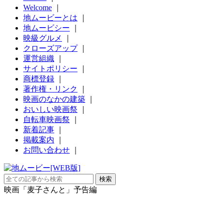
Welcome
｜
地ムービーとは
｜
地ムービシー
｜
映級グルメ
｜
クローズアップ
｜
運営組織
｜
サイトポリシー
｜
商標登録
｜
著作権・リンク
｜
映画のなかの建築
｜
おいしい映画祭
｜
自転車映画祭
｜
新着記事
｜
掲載案内
｜
お問い合わせ
｜
映画「麦子さんと」予告編