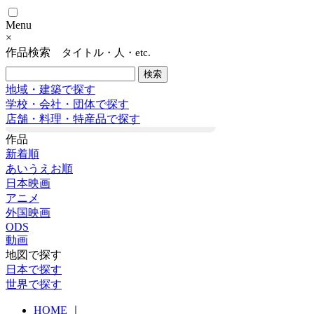
Menu
×
作品検索
タイトル・人・etc.
地域・建築で探す
学校・会社・団体で探す
店舗・料理・特産品で探す
作品
新着順
あいうえお順
日本映画
アニメ
外国映画
ODS
動画
地図で探す
日本で探す
世界で探す
HOME
｜