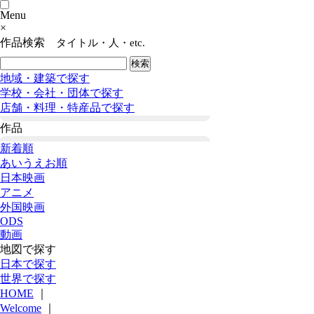
Menu
×
作品検索
タイトル・人・etc.
地域・建築で探す
学校・会社・団体で探す
店舗・料理・特産品で探す
作品
新着順
あいうえお順
日本映画
アニメ
外国映画
ODS
動画
地図で探す
日本で探す
世界で探す
HOME
｜
Welcome
｜