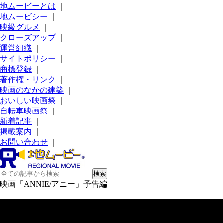
地ムービーとは
｜
地ムービシー
｜
映級グルメ
｜
クローズアップ
｜
運営組織
｜
サイトポリシー
｜
商標登録
｜
著作権・リンク
｜
映画のなかの建築
｜
おいしい映画祭
｜
自転車映画祭
｜
新着記事
｜
掲載案内
｜
お問い合わせ
｜
映画「ANNIE/アニー」予告編