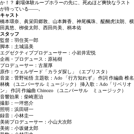
か！？ 劇場体験ループホラーの先に、死ぬほど爽快なラスト
が待っている――。
キャスト
橋本環奈、眞栄田郷敦、山本舞香、神尾楓珠、醍醐虎汰朗、横
田真悠、栁俊太郎、西田尚美、柄本佑
スタッフ
監督：羽住英一郎
脚本：土城温美
エグゼクティブプロデューサー：小岩井宏悦
企画・プロデュース：原祐樹
プロデューサー：古屋厚
原作：ウェルザード「カラダ探し」（エブリスタ）
音楽：菅野祐悟 主題歌：Ado 「行方知れず」 作詞 作編曲 椎名
林檎 （ユニバーサル ミュージック） 挿入歌：Ado「リベリオ
ン」 作詞 作編曲 Chinozo （ユニバーサル ミュージック）
音響効果：柴崎憲治
撮影：一坪悠介
照明：浜田研一
録音：小林圭一
美術プロデューサー：小山大次郎
美術：小坂健太郎