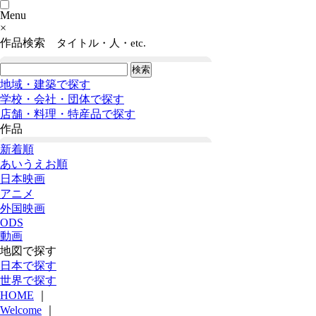
Menu
×
作品検索
タイトル・人・etc.
地域・建築で探す
学校・会社・団体で探す
店舗・料理・特産品で探す
作品
新着順
あいうえお順
日本映画
アニメ
外国映画
ODS
動画
地図で探す
日本で探す
世界で探す
HOME
｜
Welcome
｜