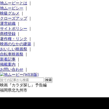
地ムービーとは
｜
地ムービシー
｜
映級グルメ
｜
クローズアップ
｜
運営組織
｜
サイトポリシー
｜
商標登録
｜
著作権・リンク
｜
映画のなかの建築
｜
おいしい映画祭
｜
自転車映画祭
｜
新着記事
｜
掲載案内
｜
お問い合わせ
｜
映画『カラダ探し』予告編
福岡県北九州市