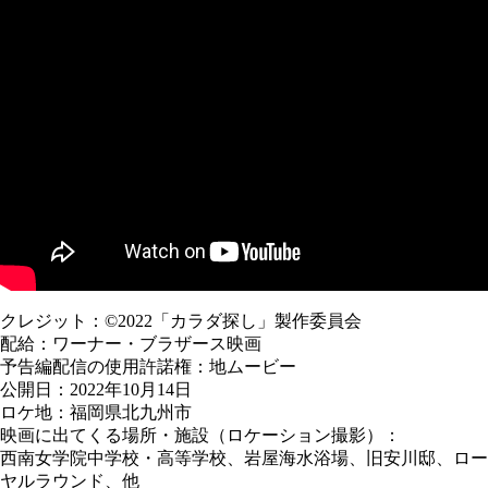
クレジット：©2022「カラダ探し」製作委員会
配給：ワーナー・ブラザース映画
予告編配信の使用許諾権：地ムービー
公開日：2022年10月14日
ロケ地：福岡県北九州市
映画に出てくる場所・施設（ロケーション撮影）：
西南女学院中学校・高等学校、岩屋海水浴場、旧安川邸、ロー
ヤルラウンド、他