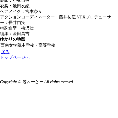
装飾：小林宙央
衣裳：池田友紀
ヘアメイク：宮本奈々
アクションコーディネーター：藤井祐伍 VFXプロデューサ
ー：長井由実
特殊造型：梅沢壮一
編集：金田昌吉
ゆかりの地図
西南女学院中学校・高等学校
戻る
トップページへ
Copyright © 地ムービー All rights rserved.