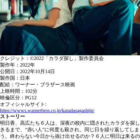
クレジット：©2022「カラダ探し」製作委員会
製作年：2022年
公開日：2022年10月14日
製作国：日本
配給：ワーナー・ブラザース映画
上映時間：102分
映倫区分：PG12
オフィシャルサイト:
https://wwws.warnerbros.co.jp/karadasagashijp/
ストーリー
明日香、高広たち６人は、深夜の校内に隠されたカラダを探し
きるまで、“赤い人”に何度も殺され、同じ日を繰り返してしま
う。終わらない今日から抜け出せるのか？６人に明日は来るの