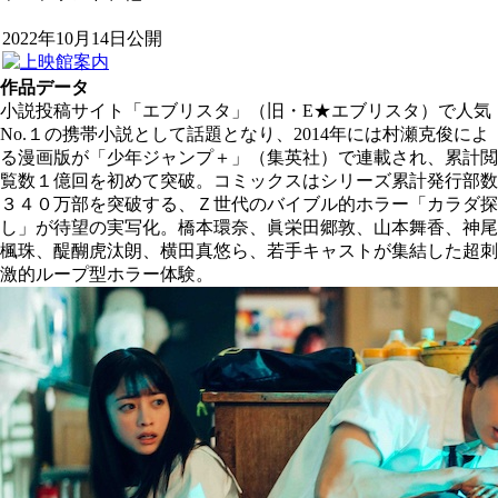
2022年10月14日公開
作品データ
小説投稿サイト「エブリスタ」（旧・E★エブリスタ）で人気
No.１の携帯小説として話題となり、2014年には村瀬克俊によ
る漫画版が「少年ジャンプ＋」（集英社）で連載され、累計閲
覧数１億回を初めて突破。コミックスはシリーズ累計発行部数
３４０万部を突破する、Ｚ世代のバイブル的ホラー「カラダ探
し」が待望の実写化。橋本環奈、眞栄田郷敦、山本舞香、神尾
楓珠、醍醐虎汰朗、横田真悠ら、若手キャストが集結した超刺
激的ループ型ホラー体験。