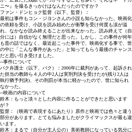
ニ〜』を撮るきっかけはなんだったのですか？
ファン・ドンヒョク監督（以下、監督）：
最初は事件もコン・ジヨンさんの小説も知らなかった。映画化
の依頼を受け、小説を読み始めたが衝撃を受け何度も涙が溢
れ、なかなか読み終えることが出来なかった。読み終えて（自
分には）自信がなく無理だと思った。しかし、この事件が何年
も昔の話ではなく、最近起こった事件で、映画化する事で、世
の中に「こんな事件があった」と知ってもらう最後のチャンス
だと思い引き受けました。
─事件について
パク弁護士（以下、パク）：2006年に裁判があって、起訴され
た担当の教師ら４人の中2人は実刑判決を受けたが(残り2人は
執行猶予判決)、その刑罰が本当に軽かったので、世に知られ
なかった。
─映画の内容について
鈴木：もっと淡々とした内容に作ることができたと思います
が？
監督：（映画で表現するにあたり）原作と映画では色々と違う
部分があります。とても悩みましたがクライマックスが最も違
います。
鈴木：まるで（自分が主人公の）美術教師になっている気分に