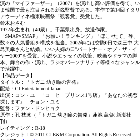
演の『マイファーザー』（2007）を演出し高い評価を得て、い
ま韓国で最も注目される新鋭監督である。本作で第14回イタリ
アウーディネ極東映画祭「観客賞」受賞した。
鈴木おさむ
1972年生まれ（40歳）。千葉県出身。放送作家。
「SMAP×SMAP」「お願い！ランキング」「ほこ×たて」等、
数々の人気番組を構成を担当。2002年には交際0日で森三中 大
島美幸さんと結婚。いい夫婦の日”パートナー・オブ・ザ・イ
ヤー2009″を受賞。小説やエッセイの執筆、映画やドラマの脚
本、舞台の作・演出、ラジオパーソナリティ等様々なジャンル
で活躍中。
【作品データ】
タイトル：『トガニ 幼き瞳の告発』
配給：CJ Entertainment Japan
出演：コン・ユ 「コーヒープリンス1号店」『あなたの初恋
探します』 チョン・ユミ
監督：ファン・ドンヒョク
原作：孔 枝泳（「トガニ 幼き瞳の告発」蓮池 薫/訳 新潮社
刊）
レイティング：R-18
クレジット：© 2011 CJ E&M Corporation. All Rights Reserved