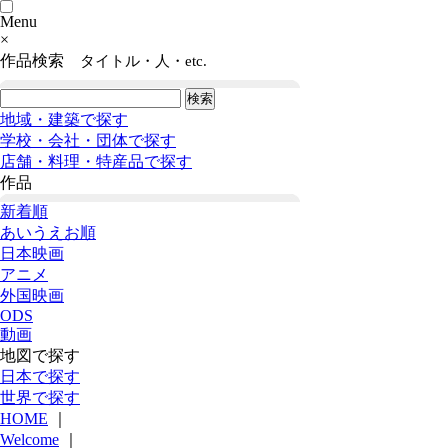
Menu
×
作品検索
タイトル・人・etc.
地域・建築で探す
学校・会社・団体で探す
店舗・料理・特産品で探す
作品
新着順
あいうえお順
日本映画
アニメ
外国映画
ODS
動画
地図で探す
日本で探す
世界で探す
HOME
｜
Welcome
｜