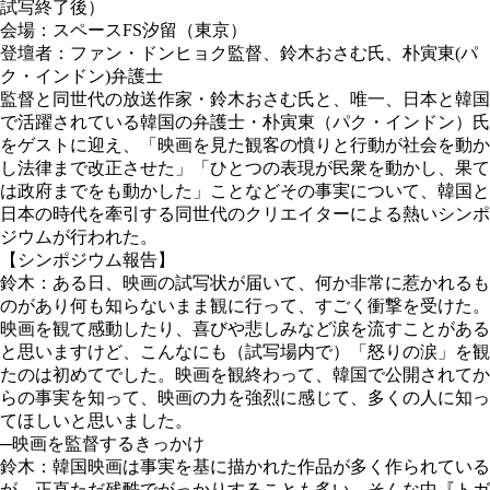
試写終了後）
会場：スペースFS汐留（東京）
登壇者：ファン・ドンヒョク監督、鈴木おさむ氏、朴寅東(パ
ク・インドン)弁護士
監督と同世代の放送作家・鈴木おさむ氏と、唯一、日本と韓国
で活躍されている韓国の弁護士・朴寅東（パク・インドン）氏
をゲストに迎え、「映画を見た観客の憤りと行動が社会を動か
し法律まで改正させた」「ひとつの表現が民衆を動かし、果て
は政府までをも動かした」ことなどその事実について、韓国と
日本の時代を牽引する同世代のクリエイターによる熱いシンポ
ジウムが行われた。
【シンポジウム報告】
鈴木：ある日、映画の試写状が届いて、何か非常に惹かれるも
のがあり何も知らないまま観に行って、すごく衝撃を受けた。
映画を観て感動したり、喜びや悲しみなど涙を流すことがある
と思いますけど、こんなにも（試写場内で）「怒りの涙」を観
たのは初めてでした。映画を観終わって、韓国で公開されてか
らの事実を知って、映画の力を強烈に感じて、多くの人に知っ
てほしいと思いました。
─映画を監督するきっかけ
鈴木：韓国映画は事実を基に描かれた作品が多く作られている
が、正直ただ残酷でがっかりすることも多い。そんな中『トガ