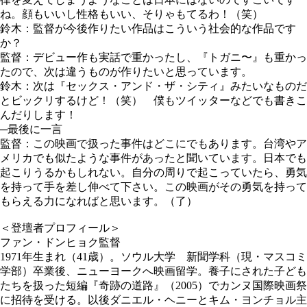
ね。顔もいいし性格もいい、そりゃもてるわ！（笑）
鈴木：監督が今後作りたい作品はこういう社会的な作品です
か？
監督：デビュー作も実話で重かったし、『トガニ〜』も重かっ
たので、次は違うものが作りたいと思っています。
鈴木：次は『セックス・アンド・ザ・シティ』みたいなものだ
とビックリするけど！（笑） 僕もツイッターなどでも書きこ
んだりします！
─最後に一言
監督：この映画で扱った事件はどこにでもあります。台湾やア
メリカでも似たような事件があったと聞いています。日本でも
起こりうるかもしれない。自分の周りで起こっていたら、勇気
を持って手を差し伸べて下さい。この映画がその勇気を持って
もらえる力になればと思います。（了）
＜登壇者プロフィール＞
ファン・ドンヒョク監督
1971年生まれ（41歳）。ソウル大学 新聞学科（現・マスコミ
学部）卒業後、ニューヨークへ映画留学。養子にされた子ども
たちを扱った短編『奇跡の道路』（2005）でカンヌ国際映画祭
に招待を受ける。以後ダニエル・ヘニーとキム・ヨンチョル主