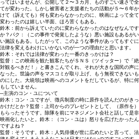
ってはいませんが、公開して２〜３カ月、ものすごい速さで全
てが変わった。しかし被害者と支援者たちの活動が５〜６年か
けて（訴えても）何も変わらなかったのに、映画によって全て
変わったのは嬉しい半面、ほろ苦くもある。
鈴木：前から訴えていたのに変わらなかったのはなぜなんです
か？パク：（この事件で発覚したような）悪い施設もあるがい
い施設もある。したがって、このような事件があってもすぐに
法律を変えるわけにいかないのが一つの理由だと思います。
鈴木：それでは法律が変わった一番のきっかけは？
監督：この映画を観た観客たちがＳＮＳ（ツイッター）で「絶
対観るべきだ！」と書きこんでくれ、それが大きな国民の声に
なった。世論の声をマスコミが取り上げ、もう無視できないも
のにした。大統領は映画へのコメントをだしているが、特に何
もしていません。
─主演のコン・ユについて
鈴木：コン・ユですが、徴兵制度の時に原作を読んだのがきっ
かけだとか？監督：上司からのプレゼントとして、（原作を）
もらったそうです。除隊を前にマネジメント会社と話して是非
映画化したいと。鈴木：（コン・ユは）怒りを広げたかったん
ですよね？
監督：そうです。鈴木：人気俳優が世に広めたいと言って、法
律を変えてしまうようなことは日本にはないのですごいです