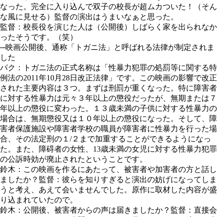
なった。完全に入り込んで双子の校長が超ムカついた！（そん
な風に見せる）監督の演出はうまいなぁと思った。
監督：校長役を演じた人は（公開後）しばらく家を出られなか
ったそうです。（笑）
─映画公開後、通称「トガニ法」と呼ばれる法律が制定されま
した
パク：トガニ法の正式名称は「性暴力犯罪の処罰等に関する特
例法の2011年10月28日改正法律」です。この映画の影響で改正
された主要内容は３つ。まずは刑罰が重くなった。特に障害者
に対する性暴力は元々３年以上の懲役だったが、無期または７
年以上の懲役に変わった。１３歳未満の子供に対する性暴力の
場合は、無期懲役又は１０年以上の懲役になった。そして、障
害者保護施設や障害者学校の職員が障害者に性暴力を行った場
合、その法定刑の１/２まで加重することができるようになっ
た。また、障碍者の女性、13歳未満の女児に対する性暴力犯罪
の公訴時効が廃止されたということです。
鈴木：この映画を作るにあたって、被害者や加害者の方と話し
ましたか？監督：彼らを知りすぎると演出の妨げになってしま
うと考え、あえて会いませんでした。原作に取材した内容が盛
り込まれていたので。
鈴木：公開後、被害者からの声は届きましたか？監督：直接会