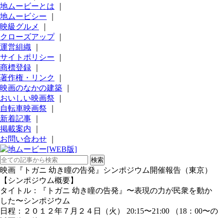
地ムービーとは
｜
地ムービシー
｜
映級グルメ
｜
クローズアップ
｜
運営組織
｜
サイトポリシー
｜
商標登録
｜
著作権・リンク
｜
映画のなかの建築
｜
おいしい映画祭
｜
自転車映画祭
｜
新着記事
｜
掲載案内
｜
お問い合わせ
｜
映画『トガニ 幼き瞳の告発』シンポジウム開催報告（東京）
【シンポジウム概要】
タイトル：『トガニ 幼き瞳の告発』〜表現の力が民衆を動か
した〜シンポジウム
日程：２０１２年７月２４日（火） 20:15〜21:00 （18：00〜の