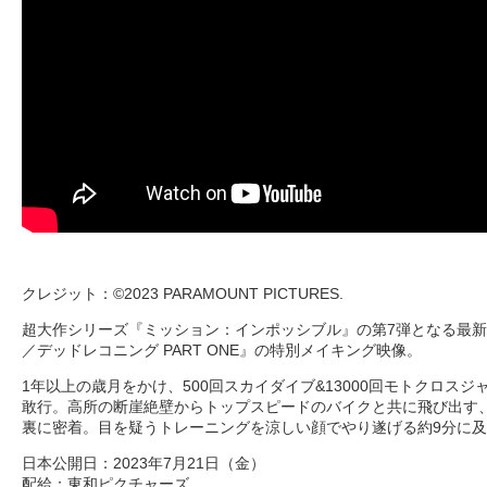
クレジット：©2023 PARAMOUNT PICTURES.
超大作シリーズ『ミッション：インポッシブル』の第7弾となる最
／デッドレコニング PART ONE』の特別メイキング映像。
1年以上の歳月をかけ、500回スカイダイブ&13000回モトクロス
敢行。高所の断崖絶壁からトップスピードのバイクと共に飛び出す
裏に密着。目を疑うトレーニングを涼しい顔でやり遂げる約9分に
日本公開日：2023年7月21日（金）
配給：東和ピクチャーズ