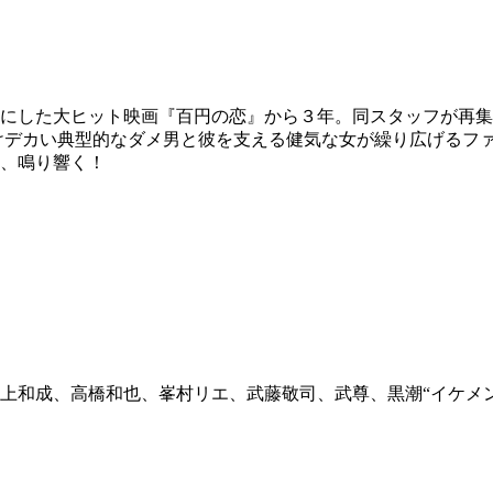
にした大ヒット映画『百円の恋』から３年。同スタッフが再集
けデカい典型的なダメ男と彼を支える健気な女が繰り広げるファ
、鳴り響く！
上和成、高橋和也、峯村リエ、武藤敬司、武尊、黒潮“イケメ