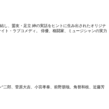
結し、盟友・足立 紳の実話をヒントに生み出されたオリジナ
イト・ラブコメディ。 俳優、格闘家、ミュージシャンの実力
ン”二郎、菅原大吉、小宮孝泰、前野朋哉、角替和枝、近藤芳