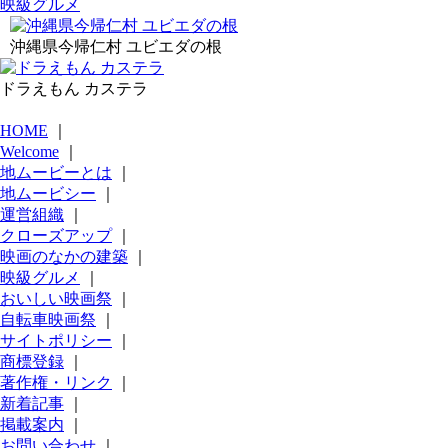
映級グルメ
沖縄県今帰仁村 ユビエダの根
ドラえもん カステラ
HOME
｜
Welcome
｜
地ムービーとは
｜
地ムービシー
｜
運営組織
｜
クローズアップ
｜
映画のなかの建築
｜
映級グルメ
｜
おいしい映画祭
｜
自転車映画祭
｜
サイトポリシー
｜
商標登録
｜
著作権・リンク
｜
新着記事
｜
掲載案内
｜
お問い合わせ
｜