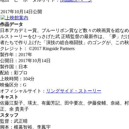
2017年10月14日公開
作品データ
日本アカデミー賞、ブルーリボン賞など数々の映画賞を総なめ
ルストーリーをひっさげた武 正晴監督の最新作は、「夢」だ
者たちで作り上げた「演技の総合格闘技」のゴングが、この秋
クレジット： ©2017 Ringside Partners
製作年：2017年
公開日：2017年10月14日
製作国：日本
配給：彩プロ
上映時間：104分
映倫区分：G
オフィシャルサイト：
リングサイド・ストーリー
キャスト
佐藤江梨子、瑛太、有薗芳記、田中要次、伊藤俊輔、奈緒、村
正、余 貴美子
スタッフ
監督：武正晴
脚本：横幕智裕、李鳳宇