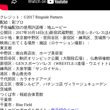
クレジット：©2017 Ringside Partners
配給：彩プロ
予告編配信の使用許諾権：地ムービー
公開日：2017年10月14日(土)新宿武蔵野館、渋谷シネパレス
ロケ地：東京都中野区・世田谷区・新宿区・練馬区、茨城県つ
映画に出てくる場所・施設（ロケーション撮影）：
東京都
中野区：南台商店街、ホープ美容室
世田谷区：駒沢オリンピック公園（大階段広場）、仏教研修館
新宿区：GENスポーツパレス（WRESTLE-1道場・ウエ
練馬区：大泉学園「サンロイヤル」
港区：青山善光寺
千代田区：カラオケドアーズ
足立区：喫茶シルビア、パチンコ店 ヴィラージュキューデン
茨城県
つくば市：桜総合体育館
千葉県
千葉市：Blue Field
地ムービーポータルサイト：
作品紹介ページ