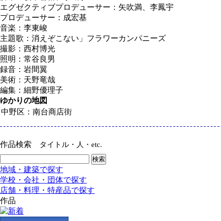
エグゼクティブプロデューサー：矢吹満、李鳳宇
プロデューサー：成宏基
音楽：李東峻
主題歌：消えぞこない」フラワーカンパニーズ
撮影：西村博光
照明：常谷良男
録音：岩間翼
美術：天野竜哉
編集：細野優理子
ゆかりの地図
中野区：南台商店街
作品検索
タイトル・人・etc.
地域・建築で探す
学校・会社・団体で探す
店舗・料理・特産品で探す
作品