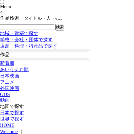
Menu
×
作品検索
タイトル・人・etc.
地域・建築で探す
学校・会社・団体で探す
店舗・料理・特産品で探す
作品
新着順
あいうえお順
日本映画
アニメ
外国映画
ODS
動画
地図で探す
日本で探す
世界で探す
HOME
｜
Welcome
｜