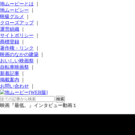
地ムービーとは
｜
地ムービシー
｜
映級グルメ
｜
クローズアップ
｜
運営組織
｜
サイトポリシー
｜
商標登録
｜
著作権・リンク
｜
映画のなかの建築
｜
おいしい映画祭
｜
自転車映画祭
｜
新着記事
｜
掲載案内
｜
お問い合わせ
｜
映画『最低。』インタビュー動画１