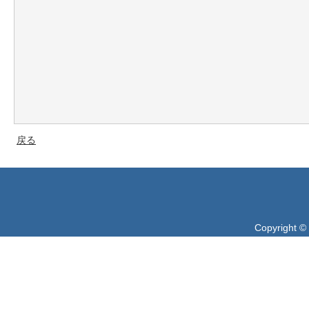
戻る
Copyright ©