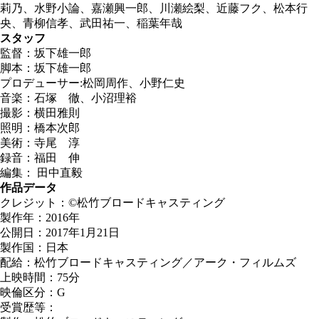
莉乃、水野小論、嘉瀬興一郎、川瀬絵梨、近藤フク、松本行
央、青柳信孝、武田祐一、稲葉年哉
スタッフ
監督：坂下雄一郎
脚本：坂下雄一郎
プロデューサー:松岡周作、小野仁史
音楽：石塚 徹、小沼理裕
撮影：横田雅則
照明：橋本次郎
美術：寺尾 淳
録音：福田 伸
編集： 田中直毅
作品データ
クレジット：©松竹ブロードキャスティング
製作年：2016年
公開日：2017年1月21日
製作国：日本
配給：松竹ブロードキャスティング／アーク・フィルムズ
上映時間：75分
映倫区分：G
受賞歴等：