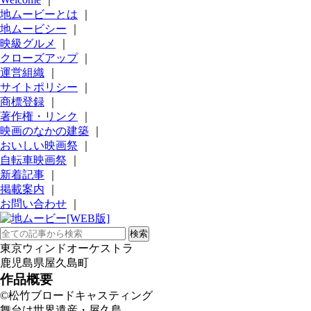
地ムービーとは
｜
地ムービシー
｜
映級グルメ
｜
クローズアップ
｜
運営組織
｜
サイトポリシー
｜
商標登録
｜
著作権・リンク
｜
映画のなかの建築
｜
おいしい映画祭
｜
自転車映画祭
｜
新着記事
｜
掲載案内
｜
お問い合わせ
｜
東京ウィンドオーケストラ
鹿児島県屋久島町
作品概要
©松竹ブロードキャスティング
舞台は世界遺産・屋久島。