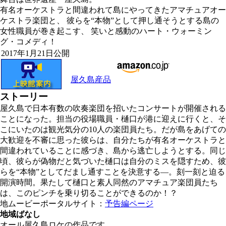
有名オーケストラと間違われて島にやってきたアマチュアオー
ケストラ楽団と、 彼らを“本物”として押し通そうとする島の
女性職員が巻き起こす、 笑いと感動のハート・ウォーミン
グ・コメディ！
2017年1月21日公開
屋久島産品
ストーリー
屋久島で日本有数の吹奏楽団を招いたコンサートが開催される
ことになった。担当の役場職員・樋口が港に迎えに行くと、そ
こにいたのは観光気分の10人の楽団員たち。だが島をあげての
大歓迎を不審に思った彼らは、自分たちが有名オーケストラと
間違われていることに感づき、島から逃亡しようとする。同じ
頃、彼らが偽物だと気づいた樋口は自分のミスを隠すため、彼
らを“本物”としてだまし通すことを決意する―。刻一刻と迫る
開演時間。果たして樋口と素人同然のアマチュア楽団員たち
は、このピンチを乗り切ることができるのか！？
地ムービーポータルサイト：
予告編ページ
地域ばなし
オール屋久島ロケの作品です。