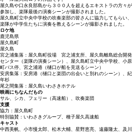
屋久島や口永良部島から３００人を超えるエキストラの方々が
参加し、楽隊最後の演奏シーンが撮影されました。
屋久島町立中央中学校の吹奏楽部の皆さんに協力してもらい、
楽隊が中学生たちに演奏を教えるシーンが撮影されました。
ロケ地
鹿児島県
屋久島町
屋久島
宮之浦集落：屋久島町役場 宮之浦支所、屋久島離島総合開発
センター（楽隊の演奏シーン）、屋久島町立中央中学校、小原
町バス停、宮之浦港（樋口が船を見送るシーン）
安房集落：安房港（樋口と楽団の出会いと別れのシーン）、紀
年杉
尾之間集落：屋久島いわさきホテル
映画にちなんだもの
サル、シカ、フェリー（高速船）、吹奏楽団
支援
協力：屋久島町
特別協賛：いわさきグループ、種子屋久高速船
キャスト
中西美帆、小市慢太郎、松木大輔、星野恵亮、遠藤隆太、及川