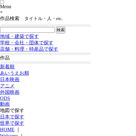
Menu
×
作品検索
タイトル・人・etc.
地域・建築で探す
学校・会社・団体で探す
店舗・料理・特産品で探す
作品
新着順
あいうえお順
日本映画
アニメ
外国映画
ODS
動画
地図で探す
日本で探す
世界で探す
HOME
｜
Welcome
｜