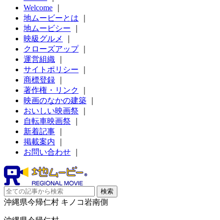
Welcome
｜
地ムービーとは
｜
地ムービシー
｜
映級グルメ
｜
クローズアップ
｜
運営組織
｜
サイトポリシー
｜
商標登録
｜
著作権・リンク
｜
映画のなかの建築
｜
おいしい映画祭
｜
自転車映画祭
｜
新着記事
｜
掲載案内
｜
お問い合わせ
｜
沖縄県今帰仁村 キノコ岩南側