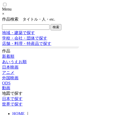
Menu
×
作品検索
タイトル・人・etc.
地域・建築で探す
学校・会社・団体で探す
店舗・料理・特産品で探す
作品
新着順
あいうえお順
日本映画
アニメ
外国映画
ODS
動画
地図で探す
日本で探す
世界で探す
HOME
｜