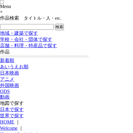
Menu
×
作品検索
タイトル・人・etc.
地域・建築で探す
学校・会社・団体で探す
店舗・料理・特産品で探す
作品
新着順
あいうえお順
日本映画
アニメ
外国映画
ODS
動画
地図で探す
日本で探す
世界で探す
HOME
｜
Welcome
｜