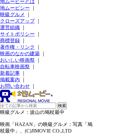
地ムービーとは
｜
地ムービシー
｜
映級グルメ
｜
クローズアップ
｜
運営組織
｜
サイトポリシー
｜
商標登録
｜
著作権・リンク
｜
映画のなかの建築
｜
おいしい映画祭
｜
自転車映画祭
｜
新着記事
｜
掲載案内
｜
お問い合わせ
｜
映級グルメ：波山の鳩杖最中
映画「HAZAN」の映級グルメ：写真「鳩
杖最中」、(C)JIMOVIE CO.,LTD