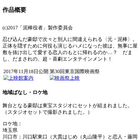
作品概要
(c)2017「泥棒役者」製作委員会
忍び込んだ豪邸で次々と別人に間違えられる〈元・泥棒〉。
正体を隠すために何役も演じるハメになった彼は、無事に屋
敷を抜け出して愛する恋人のもとに帰れるのか…？ だま
し、だまされの、超・喜劇エンタテインメント！
2017年11月18日公開
第30回東京国際映画祭
地域ばなし・ロケ地
舞台となる豪邸は東宝スタジオにセットが組まれました。
（スタジオセットで撮影されました。）
ロケ地：
埼玉県
川口市：川口駅東口（大貫はじめ（丸山隆平）と恋人・藤岡