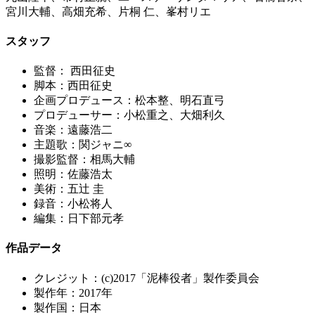
宮川大輔、高畑充希、片桐 仁、峯村リエ
スタッフ
監督： 西田征史
脚本：西田征史
企画プロデュース：松本整、明石直弓
プロデューサー：小松重之、大畑利久
音楽：遠藤浩二
主題歌：関ジャニ∞
撮影監督：相馬大輔
照明：佐藤浩太
美術：五辻 圭
録音：小松将人
編集：日下部元孝
作品データ
クレジット：(c)2017「泥棒役者」製作委員会
製作年：2017年
製作国：日本