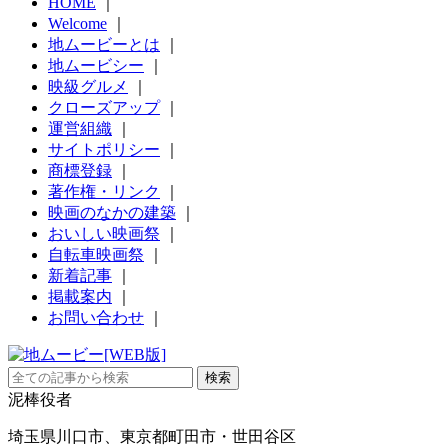
HOME
｜
Welcome
｜
地ムービーとは
｜
地ムービシー
｜
映級グルメ
｜
クローズアップ
｜
運営組織
｜
サイトポリシー
｜
商標登録
｜
著作権・リンク
｜
映画のなかの建築
｜
おいしい映画祭
｜
自転車映画祭
｜
新着記事
｜
掲載案内
｜
お問い合わせ
｜
泥棒役者
埼玉県川口市、東京都町田市・世田谷区