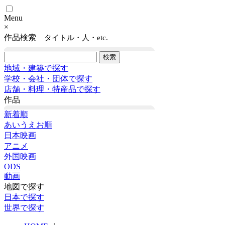
Menu
×
作品検索
タイトル・人・etc.
地域・建築で探す
学校・会社・団体で探す
店舗・料理・特産品で探す
作品
新着順
あいうえお順
日本映画
アニメ
外国映画
ODS
動画
地図で探す
日本で探す
世界で探す