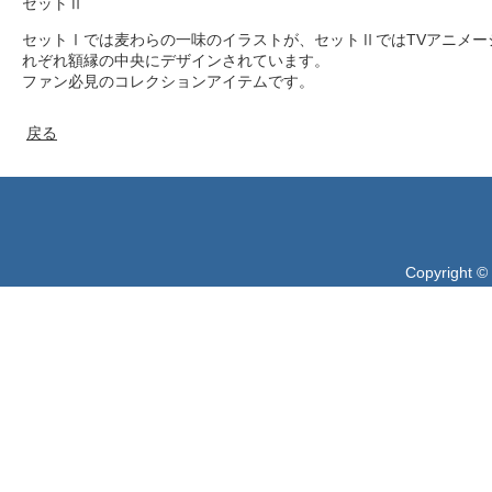
セットⅡ
セットⅠでは麦わらの一味のイラストが、セットⅡではTVアニメー
れぞれ額縁の中央にデザインされています。
ファン必見のコレクションアイテムです。
戻る
Copyright ©