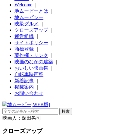
Welcome
｜
地ムービーとは
｜
地ムービシー
｜
映級グルメ
｜
クローズアップ
｜
運営組織
｜
サイトポリシー
｜
商標登録
｜
著作権・リンク
｜
映画のなかの建築
｜
おいしい映画祭
｜
自転車映画祭
｜
新着記事
｜
掲載案内
｜
お問い合わせ
｜
映画人：深田晃司
クローズアップ