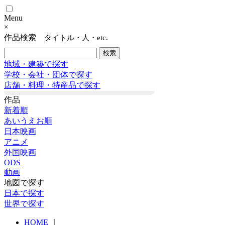
Menu
×
作品検索
タイトル・人・etc.
地域・建築で探す
学校・会社・団体で探す
店舗・料理・特産品で探す
作品
新着順
あいうえお順
日本映画
アニメ
外国映画
ODS
動画
地図で探す
日本で探す
世界で探す
HOME
｜