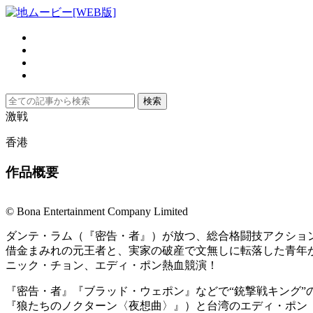
激戦
香港
作品概要
© Bona Entertainment Company Limited
ダンテ・ラム（『密告・者』）が放つ、総合格闘技アクショ
借金まみれの元王者と、実家の破産で文無しに転落した青年
ニック・チョン、エディ・ポン熱血競演！
『密告・者』『ブラッド・ウェポン』などで“銃撃戦キング
『狼たちのノクターン〈夜想曲〉』）と台湾のエディ・ポン（