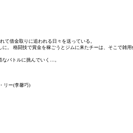
ぶれて借金取りに追われる日々を送っている。
しに。 格闘技で賞金を稼ごうとジムに来たチーは、そこで雑用
酷なバトルに挑んでいく…。
・リー(李馨巧)