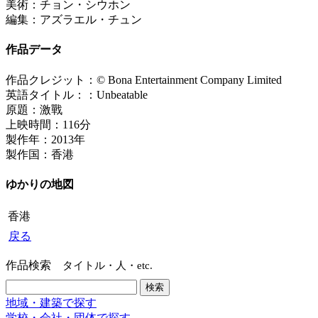
美術：チョン・シウホン
編集：アズラエル・チュン
作品データ
作品クレジット：© Bona Entertainment Company Limited
英語タイトル：：Unbeatable
原題：激戰
上映時間：116分
製作年：2013年
製作国：香港
ゆかりの地図
香港
戻る
作品検索
タイトル・人・etc.
地域・建築で探す
学校・会社・団体で探す