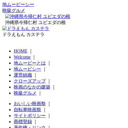
地ムービーシー
映級グルメ
沖縄県今帰仁村 ユビエダの根
ドラえもん カステラ
HOME
｜
Welcome
｜
地ムービーとは
｜
地ムービシー
｜
運営組織
｜
クローズアップ
｜
映画のなかの建築
｜
映級グルメ
｜
おいしい映画祭
｜
自転車映画祭
｜
サイトポリシー
｜
商標登録
｜
著作権・リンク
｜