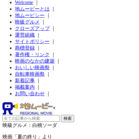
Welcome
｜
地ムービーとは
｜
地ムービシー
｜
映級グルメ
｜
クローズアップ
｜
運営組織
｜
サイトポリシー
｜
商標登録
｜
著作権・リンク
｜
映画のなかの建築
｜
おいしい映画祭
｜
自転車映画祭
｜
新着記事
｜
掲載案内
｜
お問い合わせ
｜
映級グルメ：白桃ソーダ
映画「夏の終り」より