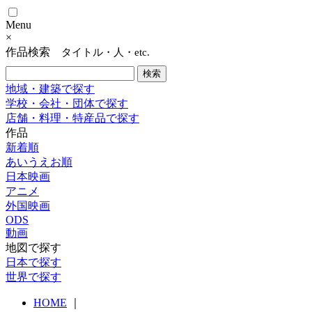
Menu
×
作品検索
タイトル・人・etc.
地域・建築で探す
学校・会社・団体で探す
店舗・料理・特産品で探す
作品
新着順
あいうえお順
日本映画
アニメ
外国映画
ODS
動画
地図で探す
日本で探す
世界で探す
HOME
｜