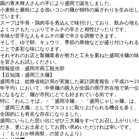
園の青木輝人さんの手により盛岡で誕生しました。
小麦粉と澱粉による強いコシの麺が独特の歯ざわりを生み出し
ています。
スープは牛骨・鶏肉等を煮込んで味付けしており、飲み心地も
よくコクもたっぷりでキムチの辛さと相性ぴったりです。
辛味が苦手な人もキムチの量で辛さを調整できます。
そして、ゆで卵、キュウリ、季節の果物などが盛り付けられる
ことで多彩な味になります。
それぞれのお店と製麺業者が努力と工夫を重ねた盛岡冷麺の味
を皆さんお試しください。
情報提供：盛岡市商工観光部
【豆知識：盛岡三大麺】
盛岡市は、総務省統計局が実施した家計調査報告（平成21〜23
年平均）において、中華麺の購入が全国の県庁所在地で第一位
になるなど、麺が市民にとても好まれている街です。
特に「わんこそば」・「盛岡冷麺」・「盛岡じゃじゃ麺」は、
「盛岡三大麺」としてマスコミに取り上げられる機会も多く、
全国的にも有名な存在になりました。
盛岡にいらした思い出にぜひ三大麺をすべてお召し上がりいた
だき、更にお土産としてお買い求めいただければ幸いです。
（「もりおか映画祭」の皆さんより）