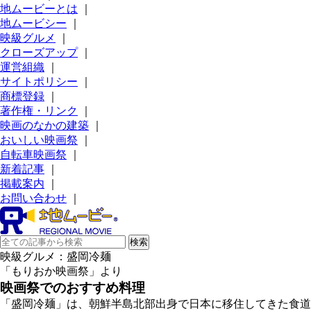
地ムービーとは
｜
地ムービシー
｜
映級グルメ
｜
クローズアップ
｜
運営組織
｜
サイトポリシー
｜
商標登録
｜
著作権・リンク
｜
映画のなかの建築
｜
おいしい映画祭
｜
自転車映画祭
｜
新着記事
｜
掲載案内
｜
お問い合わせ
｜
映級グルメ：盛岡冷麺
「もりおか映画祭」より
映画祭でのおすすめ料理
「盛岡冷麺」は、朝鮮半島北部出身で日本に移住してきた食道