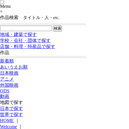
Menu
×
作品検索
タイトル・人・etc.
地域・建築で探す
学校・会社・団体で探す
店舗・料理・特産品で探す
作品
新着順
あいうえお順
日本映画
アニメ
外国映画
ODS
動画
地図で探す
日本で探す
世界で探す
HOME
｜
Welcome
｜