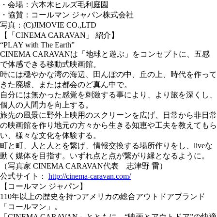
・会場：六本木ヒルズ毛利庭園
・協賛：コールマン ジャパン株式会社
写真：(C)JIMOVIE CO.,LTD
【「CINEMA CARAVAN」 紹介】
“PLAY with The Earth”
CINEMA CARAVANは「地球と遊ぶ」をコンセプトに、五感
で体感できる移動式映画館。
時には穏やかな湾の海辺、田んぼの中、丘の上、時代を作って
きた廃墟、または都会のど真ん中で。
自分には無かった感覚を刺激する事により、より旅を深くし、
個人の人間力を向上する。
旅先の風景に野外上映用のスクリーンを広げ、日常から非日常
の映画館を作り地元の方々から生きる知恵や工夫を教えてもら
い、様々な文化を体験する。
町と町、人と人とを繋げ、情報交換する場所作りをし、liveな
動く媒体を目指す。いずれ点と点が繋がり縁となるように。
（写真家 CINEMA CARAVAN代表 志津野 雷）
公式サイト：
http://cinema-caravan.com/
【コールマン ジャパン】
110年以上の歴史を持つアメリカの総合アウトドアブランド
「コールマン」。
「CINEMA CARAVAN」とともに、“映画とアウトドア”の快適