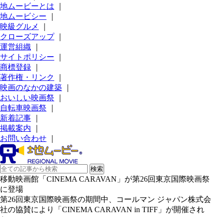
地ムービーとは
｜
地ムービシー
｜
映級グルメ
｜
クローズアップ
｜
運営組織
｜
サイトポリシー
｜
商標登録
｜
著作権・リンク
｜
映画のなかの建築
｜
おいしい映画祭
｜
自転車映画祭
｜
新着記事
｜
掲載案内
｜
お問い合わせ
｜
移動映画館「CINEMA CARAVAN」が第26回東京国際映画祭
に登場
第26回東京国際映画祭の期間中、コールマン ジャパン株式会
社の協賛により「CINEMA CARAVAN in TIFF」が開催され