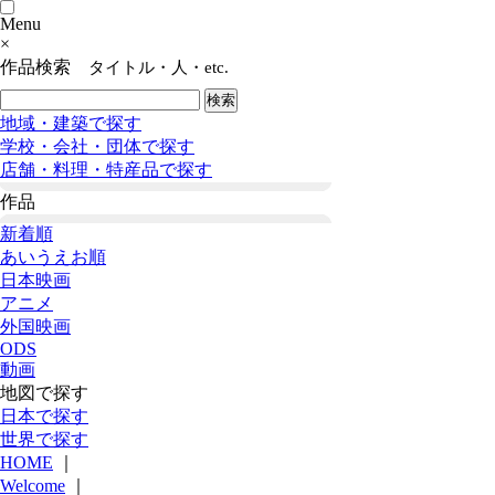
Menu
×
作品検索
タイトル・人・etc.
地域・建築で探す
学校・会社・団体で探す
店舗・料理・特産品で探す
作品
新着順
あいうえお順
日本映画
アニメ
外国映画
ODS
動画
地図で探す
日本で探す
世界で探す
HOME
｜
Welcome
｜