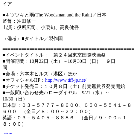
イア
■キツツキと雨(The Woodsman and the Rain)／日本
監督：沖田修一
出演：役所広司、小栗旬、高良健吾
（備考）■タイトル／製作国
================================================
■イベントタイトル： 第２４回東京国際映画祭
■開催期間：10月22日（土）～10月30日（日） ９日
間
■会場：六本木ヒルズ（港区）ほか
■オフィシャルHP：
http://www.tiff-jp.net/
■チケット発売日：１０月８日（土）前売鑑賞券発売開始
■一般問い合わせ先ハローダイヤル 9/21（水）～
10/30（日）
日本語：０３－５７７７－８６００、０５０－５５４１－８
６００ （全日／８：００～２２：００）
英語：０３－５４０５－８６８６ （全日／９：００～１
８：００）