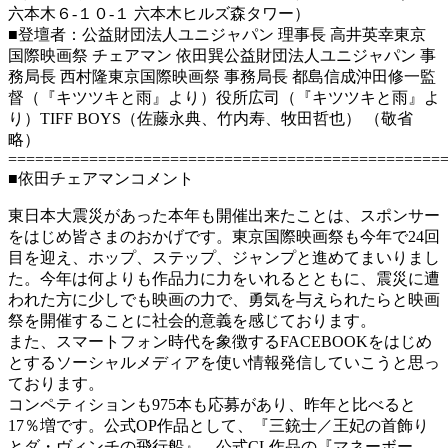
六本木６-１０-１ 六本木ヒルズ森タワー）
■登壇者：公益財団法人ユニジャパン 理事長 高井英幸東京
国際映画祭 チェアマン 依田巽公益財団法人ユニジャパン 事
務局長 西村隆東京国際映画祭 事務局長 都島信成沖田修一監
督（『キツツキと雨』より）役所広司（『キツツキと雨』よ
り）TIFF BOYS（佐藤永典、竹内寿、牧田哲也） （敬省
略）
================================================
■依田チェアマンコメント
東日本大震災があった本年も開催出来たことは、スポンサー
をはじめ皆さまのおかげです。東京国際映画祭も今年で24回
目を迎え、ホップ、ステップ、ジャンプと進めてまいりまし
た。今年は何よりも作品力に力をいれるとともに、震災に遭
われた方に少しでも映画の力で、勇気を与えられたらと映画
祭を開催することに社会的意義を感じております。
また、スマートフォン時代を象徴するFACEBOOKをはじめ
とするソーシャルメディアを使い情報発信していこうと思っ
ております。
コンペティションも975本も応募があり、昨年と比べると
17％増です。公式OP作品として、『三銃士／王妃の首飾り
とダ・ヴィンチの飛行船』、公式CL作品の『マネーボー