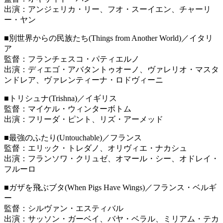
出演：アンジェリカ・リー、フオ・スーイエン、チャーリ
ー・ヤン
■別世界からの民族たち(Things from Another World)／イタリ
ア
監督：フランチェスコ・パティエルノ
出演：ディエゴ・アバタントゥオーノ、ヴァレリオ・マスタ
ンドレア、ヴァレンティーナ・ロドヴィーニ
■トリシュナ(Trishna)／イギリス
監督：マイケル・ウィンターボトム
出演：フリーダ・ピント、リズ・アーメッド
■最強のふたり(Untouchable)／フランス
監督：エリック・トレダノ、オリヴィエ・ナカシュ
出演：フランソワ・クリュゼ、オマール・シー、オドレイ・
フルーロ
■ガザを飛ぶブタ(When Pigs Have Wings)／フランス・ベルギ
ー
監督：シルヴァン・エスティバル
出演：サッソン・ガーベイ、バヤ・ベラル、ミリアム・テカ