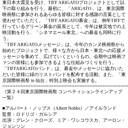
東日本大震災を受け、TIFF ARIGATOプロジェクトとして以
下の取り組みを行う。最初に、「ARIGATO」 は、東京国際
映画祭に参加されるあらゆる皆様に対する感謝の言葉として
使わせていただく。「TIFF ARIGATO募金」は、例年TIFFで
行っているグリーン募金の延長として、今年は被災地での上
映活動を行う、「シネマエール東北」への募金も同時に行
う。
「TIFF ARIGATOメッセージ」は、今年のカンヌ映画祭から
始めたプロジェクトで、様々な方から日本・東北への応援メ
ッセージを集めて、広げていくというもの。会期中は映画フ
ァンの皆様にも参加できるような仕組みづくりを行う。
「TIFFARIGATOバンド」は、募金やメッセージに協力いた
だいた皆様に緑のリストバンドを配布する活動。また、「東
京国際映画祭 in 仙台」特別上映会も実施する。
================================================
《第２４回東京国際映画祭 コンペティションラインアップ
一覧》
■アルバート・ノッブス（Albert Nobbs）／アイルランド
監督：ロドリゴ・ガルシア
出演：グレン・クローズ、ミア・ワシコウスカ、アーロン・
ジョンソン