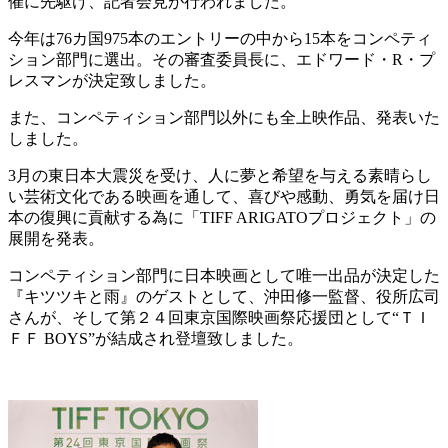
催に先駆け、記者会見が行われました。
今年は76カ国975本のエントリーの中から15本をコンペティ
ション部門に選出。その審査委員長に、エドワード・R・プ
レスマンが決定致しました。
また、コンペティション部門以外にも全上映作品、発表いた
しました。
3月の東日本大震災を受け、人に夢と希望を与える素晴らし
い芸術文化である映画を通して、喜びや感動、勇気を届け日
本の復興に貢献する為に「TIFF ARIGATOプロジェクト」の
展開を発表。
コンペティション部門に日本映画として唯一出品が決定した
『キツツキと雨』のゲストとして、沖田修一監督、役所広司
さんが、そして第２４回東京国際映画祭応援団として“ＴＩ
ＦＦ BOYS”が結成され登壇致しました。