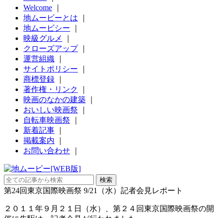
Welcome
｜
地ムービーとは
｜
地ムービシー
｜
映級グルメ
｜
クローズアップ
｜
運営組織
｜
サイトポリシー
｜
商標登録
｜
著作権・リンク
｜
映画のなかの建築
｜
おいしい映画祭
｜
自転車映画祭
｜
新着記事
｜
掲載案内
｜
お問い合わせ
｜
第24回東京国際映画祭 9/21（水）記者会見レポート
２０１１年９月２１日（水）、第２４回東京国際映画祭の開