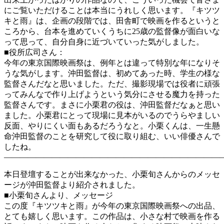
にご覧いただけることは本当にうれしく思います。『キツツ
キと雨』は、企画の段階では、田舎町で映画を作るというと
ころから、台本を進めていくうちに25歳の監督像が面白いな
って思って、自分自身に近づいていった気がしました。
■役所広司さん：
今年の東京国際映画祭は、例年とは違って特別な年になりそ
うな気がします。沖田監督は、初めてあった時、学生の様な
監督さんだなと思いました。ただ、撮影現場では役者に頑張
ってみんなで作り上げようという気分にさせる魔力を持った
監督さんです。まさに小栗君の役は、沖田監督だなぁと思い
ました。小栗君にとって現場に見本がいるのでうらやましい
反面、やりにくい面もあるだろうなと。小栗くんは、一生懸
命沖田監督のことを研究して役に取り組む、いい俳優さんで
したね。
————————————————————————————
本日登壇することが出来なかった、小栗旬さんからのメッセ
ージが沖田監督より紹介されました。
■小栗旬さんより、メッセージ
この度『キツツキと雨』が今年の東京国際映画祭への出品、
とても嬉しく思います。この作品は、小さな村で映画を作る