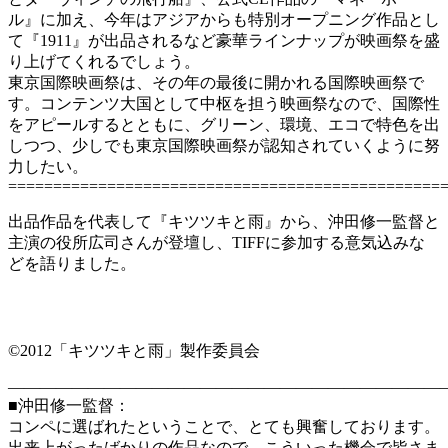
ル』に加え、今年はアジアからも特別オープニング作品とし
て『1911』が出品されるなど豪華ラインナップが映画祭を盛
り上げてくれるでしょう。
東京国際映画祭は、その年の最後に開かれる国際映画祭で
す。コンテンツ大国として中枢を担う映画祭なので、国際性
をアピールするとともに、グリーン、環境、エコで特色を出
しつつ、少しでも東京国際映画祭が認知されていくように努
力したい。
================================================
出品作品を代表して『キツツキと雨』から、沖田修一監督と
主演の役所広司さんが登壇し、TIFFに参加する意気込みな
どを語りました。
©2012「キツツキと雨」製作委員会
———————————————————————————
■沖田修一監督：
コンペに選ばれたということで、とても興奮しております。
出来上がったばかりの作品なので、こういった機会で皆さま