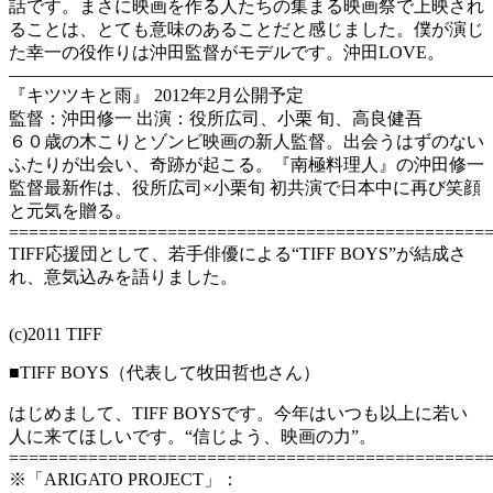
話です。まさに映画を作る人たちの集まる映画祭で上映され
ることは、とても意味のあることだと感じました。僕が演じ
た幸一の役作りは沖田監督がモデルです。沖田LOVE。
————————————————————————————
『キツツキと雨』 2012年2月公開予定
監督：沖田修一 出演：役所広司、小栗 旬、高良健吾
６０歳の木こりとゾンビ映画の新人監督。出会うはずのない
ふたりが出会い、奇跡が起こる。『南極料理人』の沖田修一
監督最新作は、役所広司×小栗旬 初共演で日本中に再び笑顔
と元気を贈る。
================================================
TIFF応援団として、若手俳優による“TIFF BOYS”が結成さ
れ、意気込みを語りました。
(c)2011 TIFF
■TIFF BOYS（代表して牧田哲也さん）
はじめまして、TIFF BOYSです。今年はいつも以上に若い
人に来てほしいです。“信じよう、映画の力”。
================================================
※「ARIGATO PROJECT」：