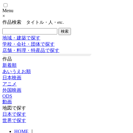
Menu
×
作品検索
タイトル・人・etc.
地域・建築で探す
学校・会社・団体で探す
店舗・料理・特産品で探す
作品
新着順
あいうえお順
日本映画
アニメ
外国映画
ODS
動画
地図で探す
日本で探す
世界で探す
HOME
｜