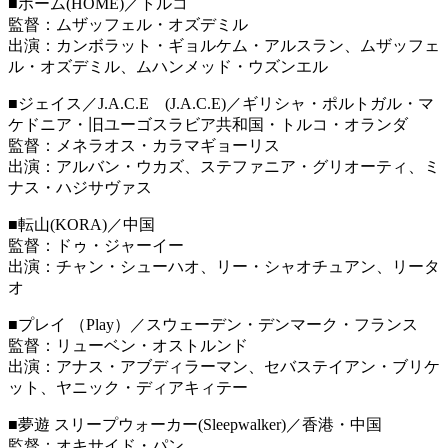
■ホーム(HOME)／トルコ
監督：ムザッフェル・オズデミル
出演：カンボラット・ギョルケム・アルスラン、ムザッフェ
ル・オズデミル、ムハンメッド・ウズンエル
■ジェイス／J.A.C.E (J.A.C.E)／ギリシャ・ポルトガル・マ
ケドニア・旧ユーゴスラビア共和国・トルコ・オランダ
監督：メネラオス・カラマギョーリス
出演：アルバン・ウカズ、ステファニア・グリオーティ、ミ
ナス・ハジサヴァス
■転山(KORA)／中国
監督：ドゥ・ジャーイー
出演：チャン・シューハオ、リー・シャオチュアン、リータ
オ
■プレイ （Play）／スウェーデン・デンマーク・フランス
監督：リューベン・オストルンド
出演：アナス・アブディラーマン、セバステイアン・ブリケ
ット、ヤニック・ディアキィテー
■夢遊 スリープウォーカー(Sleepwalker)／香港・中国
監督：オキサイド・パン