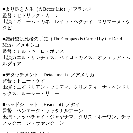
■より良き人生（A Better Life）／フランス
監督：セドリック・カーン
出演：ギョーム・カネ、レイラ・ベクティ、スリマーヌ・ケ
タビ
■羅針盤は死者の手に（The Compass is Carried by the Dead
Man）／メキシコ
監督：アルトゥーロ・ポンス
出演ガエル・サンチェス、ペドロ・ガメス、オフェリア・ム
ルグイア
■デタッチメント（Detachment）／アメリカ
監督：トニー・ケイ
出演：エイドリアン・ブロディ、クリスティーナ・ヘンドリ
ックス、ルーシー・リュー
■ヘッドショット（Headshot）／タイ
監督：ペンエーグ・ラッタナルアーン
出演：ノッパチャイ・ジャヤナマ、クリス・ホーワン、チャ
ノックポーン・サヤンクーン