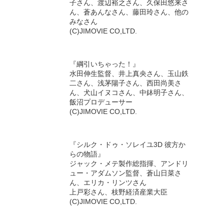
子さん、渡辺裕之さん、久保田悠来さ
ん、蒼あんなさん、藤田玲さん、他の
みなさん
(C)JIMOVIE CO,LTD.
『綱引いちゃった！』
水田伸生監督、井上真央さん、玉山鉄
二さん、浅茅陽子さん、西田尚美さ
ん、犬山イヌコさん、中鉢明子さん、
飯沼プロデューサー
(C)JIMOVIE CO,LTD.
『シルク・ドゥ・ソレイユ3D 彼方か
らの物語』
ジャック・メテ製作総指揮、アンドリ
ュー・アダムソン監督、蒼山日菜さ
ん、エリカ・リンツさん
上戸彩さん、枝野経済産業大臣
(C)JIMOVIE CO,LTD.