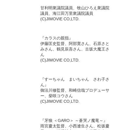
甘利明衆議院議員、牧山ひろえ衆議院
議員、海江田万里衆議院議員
(C)JIMOVIE CO,LTD.
『カラスの親指』
伊藤匡史監督、阿部寛さん、石原さと
みさん、鶴見辰吾さん、古坂大魔王さ
ん
(C)JIMOVIE CO,LTD.
『すーちゃん まいちゃん さわ子さ
ん』
御法川修監督、和崎信哉プロデューサ
ー、柴咲コウさん
(C)JIMOVIE CO,LTD.
『牙狼 ＜GARO＞ ～蒼哭ノ魔竜～』
雨宮慶太監督、小西遼生さん、松坂慶