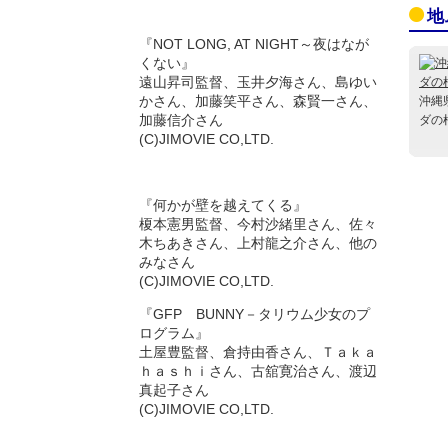
地
『NOT LONG, AT NIGHT～夜はなが
くない』
遠山昇司監督、玉井夕海さん、島ゆい
かさん、加藤笑平さん、森賢一さん、
沖縄
加藤信介さん
ダの
(C)JIMOVIE CO,LTD.
『何かが壁を越えてくる』
榎本憲男監督、今村沙緒里さん、佐々
木ちあきさん、上村龍之介さん、他の
みなさん
(C)JIMOVIE CO,LTD.
『GFP BUNNY－タリウム少女のプ
ログラム』
土屋豊監督、倉持由香さん、Ｔａｋａ
ｈａｓｈｉさん、古舘寛治さん、渡辺
真起子さん
(C)JIMOVIE CO,LTD.