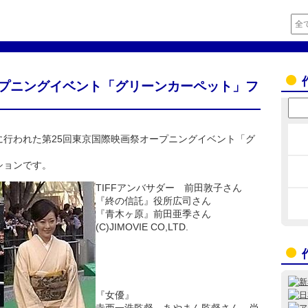
ープニングイベント「グリーンカーペット」フ
に行われた第25回東京国際映画祭オープニングイベント「グ
ションです。
TIFFアンバサダー 前田敦子さん
『終の信託』役所広司さん
『青木ヶ原』前田亜季さん
(C)JIMOVIE CO,LTD.
『女優』