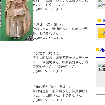
寺西一浩監督、あやまん監督さん、尚
玄さん、辻やすこさん
(C)JIMOVIE CO,LTD.
『渾身 KON-SHIN』
伊藤歩さん、青柳翔さん、錦織吉成監
督、他のみなさん
(C)JIMOVIE CO,LTD.
地
『はなればなれに』
下手大輔監督、須藤多恵子プロデュー
サー、斉藤悠さん、中泉英雄さん、我
妻三輪子さん、境浩一朗さん
SAG
(C)JIMOVIE CO,LTD.
『旅の贈りもの 明日へ』
前田哲監督、前川清さん、酒井和歌子
さん、山田優さん、他のみなさん
(C)JIMOVIE CO,LTD.