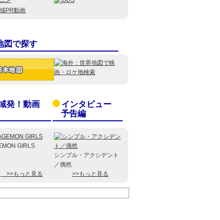
地図で探す
域発！動画
インタビュー
予告編
EMON GIRLS
シンプル・アクシデント
／偶然
>>もっと見る
>>もっと見る