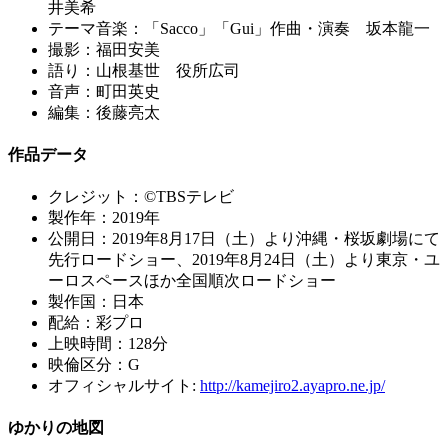
井美希
テーマ音楽：「Sacco」「Gui」作曲・演奏 坂本龍一
撮影：福田安美
語り：山根基世 役所広司
音声：町田英史
編集：後藤亮太
作品データ
クレジット：©TBSテレビ
製作年：2019年
公開日：2019年8月17日（土）より沖縄・桜坂劇場にて
先行ロードショー、2019年8月24日（土）より東京・ユ
ーロスペースほか全国順次ロードショー
製作国：日本
配給：彩プロ
上映時間：128分
映倫区分：G
オフィシャルサイト:
http://kamejiro2.ayapro.ne.jp/
ゆかりの地図