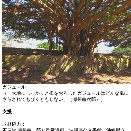
ガジュマル
（「大地にしっかりと根をおろしたガジュマルはどんな嵐に
さらされてもびくともしない」（瀬長亀次郎））
支援
取材協力：
不屈館 瀬長亀二郎と民衆資料、沖縄県公文書館、沖縄県立