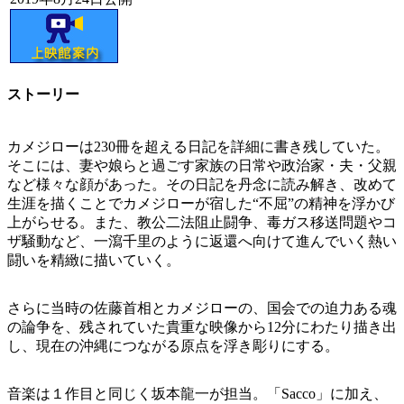
ストーリー
カメジローは230冊を超える日記を詳細に書き残していた。
そこには、妻や娘らと過ごす家族の日常や政治家・夫・父親
など様々な顔があった。その日記を丹念に読み解き、改めて
生涯を描くことでカメジローが宿した“不屈”の精神を浮かび
上がらせる。また、教公二法阻止闘争、毒ガス移送問題やコ
ザ騒動など、一瀉千里のように返還へ向けて進んでいく熱い
闘いを精緻に描いていく。
さらに当時の佐藤首相とカメジローの、国会での迫力ある魂
の論争を、残されていた貴重な映像から12分にわたり描き出
し、現在の沖縄につながる原点を浮き彫りにする。
音楽は１作目と同じく坂本龍一が担当。「Sacco」に加え、