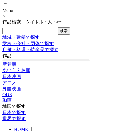
Menu
×
作品検索
タイトル・人・etc.
地域・建築で探す
学校・会社・団体で探す
店舗・料理・特産品で探す
作品
新着順
あいうえお順
日本映画
アニメ
外国映画
ODS
動画
地図で探す
日本で探す
世界で探す
HOME
｜