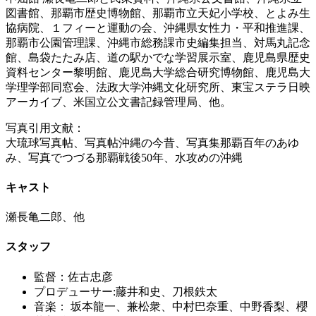
図書館、那覇市歴史博物館、那覇市立天妃小学校、とよみ生
協病院、１フィーと運動の会、沖縄県女性力・平和推進課、
那覇市公園管理課、沖縄市総務課市史編集担当、対馬丸記念
館、島袋たたみ店、道の駅かでな学習展示室、鹿児島県歴史
資料センター黎明館、鹿児島大学総合研究博物館、鹿児島大
学理学部同窓会、法政大学沖縄文化研究所、東宝ステラ日映
アーカイブ、米国立公文書記録管理局、他。
写真引用文献：
大琉球写真帖、写真帖沖縄の今昔、写真集那覇百年のあゆ
み、写真でつづる那覇戦後50年、水攻めの沖縄
キャスト
瀬長亀二郎、他
スタッフ
監督：佐古忠彦
プロデューサー:藤井和史、刀根鉄太
音楽： 坂本龍一、兼松衆、中村巴奈重、中野香梨、櫻