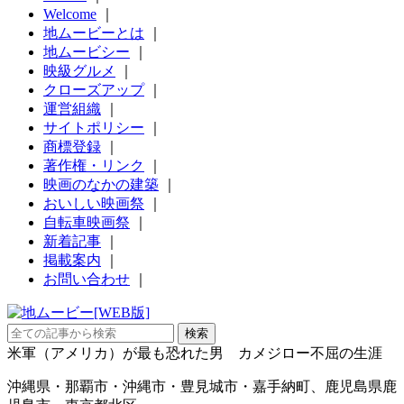
Welcome
｜
地ムービーとは
｜
地ムービシー
｜
映級グルメ
｜
クローズアップ
｜
運営組織
｜
サイトポリシー
｜
商標登録
｜
著作権・リンク
｜
映画のなかの建築
｜
おいしい映画祭
｜
自転車映画祭
｜
新着記事
｜
掲載案内
｜
お問い合わせ
｜
米軍（アメリカ）が最も恐れた男 カメジロー不屈の生涯
沖縄県・那覇市・沖縄市・豊見城市・嘉手納町、鹿児島県鹿