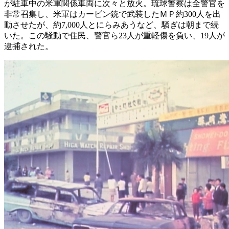
が駐車中の米軍関係車両に次々と放火。琉球警察は全警官を
非常召集し、米軍はカービン銃で武装したＭＰ約300人を出
動させたが、約7,000人とにらみあうなど、騒ぎは朝まで続
いた。この騒動で住民、警官ら23人が重軽傷を負い、19人が
逮捕された。