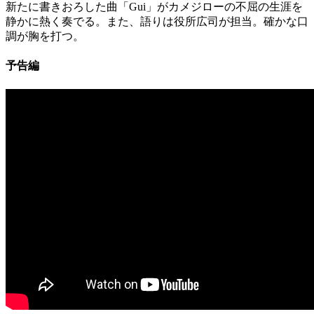
新たに書きおろした曲「Gui」がカメジローの不屈の生涯を
静かに熱く奏でる。また、語りは役所広司が担当。確かな口
調が胸を打つ。
予告編