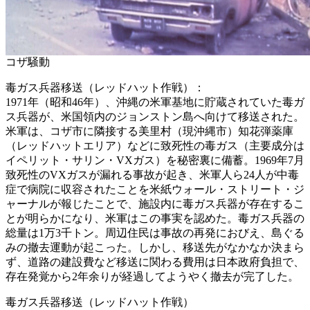
コザ騒動
毒ガス兵器移送（レッドハット作戦）：
1971年（昭和46年）、沖縄の米軍基地に貯蔵されていた毒ガ
ス兵器が、米国領内のジョンストン島へ向けて移送された。
米軍は、コザ市に隣接する美里村（現沖縄市）知花弾薬庫
（レッドハットエリア）などに致死性の毒ガス（主要成分は
イペリット・サリン・VXガス）を秘密裏に備蓄。1969年7月
致死性のVXガスが漏れる事故が起き、米軍人ら24人が中毒
症で病院に収容されたことを米紙ウォール・ストリート・ジ
ャーナルが報じたことで、施設内に毒ガス兵器が存在するこ
とが明らかになり、米軍はこの事実を認めた。毒ガス兵器の
総量は1万3千トン。周辺住民は事故の再発におびえ、島ぐる
みの撤去運動が起こった。しかし、移送先がなかなか決まら
ず、道路の建設費など移送に関わる費用は日本政府負担で、
存在発覚から2年余りが経過してようやく撤去が完了した。
毒ガス兵器移送（レッドハット作戦）