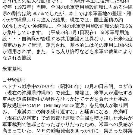
まうほどの広大な面積です。 沖縄が本土に復帰した昭和
47年（1972年）当時、全国の米軍専用施設面積に占める沖縄
県の割合は約58.7％でしたが、本土では米軍基地の整理・縮
小が沖縄県よりも進んだ結果、現在では、国土面積の約
0.6％しかない沖縄県に、全国の米軍専用施設面積の約70.6％
が集中しています。（平成29年1月1日現在） ※米軍専用施
設・・・自衛隊が管理する共用施設とは異なり、ら日米地位
協定のもとで管理、運営され、基本的にはその運用に国内法
が適用されず、また、立ち入り許可なども米軍の裁量により
なされる施設
米軍基地
コザ騒動：
ベトナム戦争中の1970年（昭和45年）12月20日未明、コザ市
（現在の沖縄県沖縄市）で発生。発端は、米軍人が運転する
車両が道路横断中の男性をひっかけてケガを負わせた事故。
事故処理中のＭＰ（Military Police 憲兵）を見物人が取り囲
み、「糸満の二の舞を繰り返すな」と騒ぎになる。糸満町
（現在の糸満市）で酒気帯び運転で主婦を轢き殺した米兵が
軍事裁判で無罪となったばかりだったため、米軍への反感が
高まっていた。ＭＰの威嚇発砲をきっかけに、集まった群集