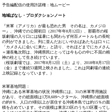
予告編配信の使用許諾権：地ムービー
地域ばなし・プロダクションノート
『米軍（アメリカ）が最も恐れた男 その名は、カメジロ
ー』、沖縄での公開初日（2017年年8月12日）、那覇市の桜
坂劇場の入り口には猛暑にも関わらず何百メートルもの長蛇
の列ができました。列に並んだおじいやおばあたちは口々に
「カメさんに会いに来た」と語り、それほどまでにカメさん
＝瀬長亀次郎は、沖縄県民にとっては今も心の中に不屈の精
神の柱として生き続けています。
（桜坂劇場では、2017年8月12日（土）より、2018年8月17日
（金）まで連続53週間上映されました。これは同劇場の連続
上映記録となっています。）
米軍基地問題：
沖縄にある米軍基地の状況 沖縄県には、31の米軍専用施設
があり、その総面積は1万8,609ヘクタール、沖縄県の総面積
の約8％、人口の9割以上が居住する沖縄本島では約15％の面
積を占めています。その規模は東京23区のうち13区覆ってし