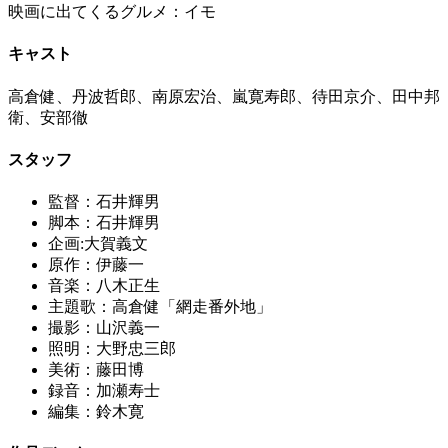
映画に出てくるグルメ：イモ
キャスト
高倉健、丹波哲郎、南原宏治、嵐寛寿郎、待田京介、田中邦
衛、安部徹
スタッフ
監督：石井輝男
脚本：石井輝男
企画:大賀義文
原作：伊藤一
音楽：八木正生
主題歌：高倉健「網走番外地」
撮影：山沢義一
照明：大野忠三郎
美術：藤田博
録音：加瀬寿士
編集：鈴木寛