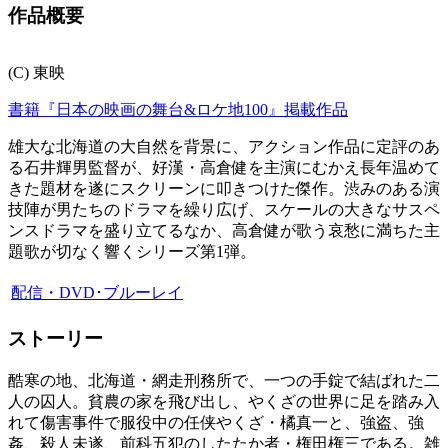
作品概要
(C) 東映
書籍『日本の映画の舞台&ロケ地100』掲載作品
雄大な北海道の大自然を背景に、アクション作品に定評のあ
る石井輝男監督が、好漢・高倉健を主演にむかえ長年温めて
きた題材を遂にスクリーンに叩きつけた傑作。渋みのある演
技陣が男たちのドラマを繰り広げ、スケールの大きなサスペ
ンスドラマを盛り立てるなか、高倉健が歌う哀愁に満ちた主
題歌が切なく響くシリーズ第1弾。
配信・DVD･ブルーレイ
ストーリー
酷寒の地、北海道・網走刑務所で、一つの手錠で結ばれた二
人の囚人。貧農の家を飛び出し、やくざの世界に足を踏み入
れて傷害事件で服役中の任侠やくざ・橘真一と、強盗、強
姦、殺人未遂、前科五犯のしたたか者・権田権三である。雑