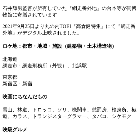
石井輝男監督が所有していた『網走番外地』の台本等が同博
物館に寄贈されています
2021年9月25日より丸の内TOEI『高倉健特集』にて『網走番
外地』がデジタル上映されました。
ロケ地：都市・地域・施設（建築物・土木構造物）
北海道
網走市：網走刑務所（外観）、北浜駅
東京都
新宿区：新宿
映画にちなんだもの
雪山、林道、トロッコ、ソリ、機関車、懲罰房、検身所、極
道、カラス、トランジスターグラマー、タバコ、シケモク
映級グルメ