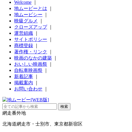
Welcome
｜
地ムービーとは
｜
地ムービシー
｜
映級グルメ
｜
クローズアップ
｜
運営組織
｜
サイトポリシー
｜
商標登録
｜
著作権・リンク
｜
映画のなかの建築
｜
おいしい映画祭
｜
自転車映画祭
｜
新着記事
｜
掲載案内
｜
お問い合わせ
｜
網走番外地
北海道網走市・士別市、東京都新宿区