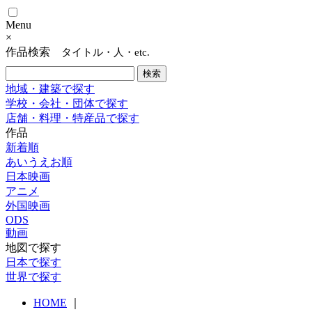
Menu
×
作品検索
タイトル・人・etc.
地域・建築で探す
学校・会社・団体で探す
店舗・料理・特産品で探す
作品
新着順
あいうえお順
日本映画
アニメ
外国映画
ODS
動画
地図で探す
日本で探す
世界で探す
HOME
｜