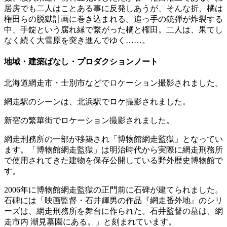
居房でも二人はことある事に反発しあうが、そんな折、橘は
権田らの脱獄計画に巻き込まれる。追っ手の銃弾が炸裂する
中、手錠という腐れ縁で繋がった橘と権田。二人は、果てし
なく続く大雪原を突き進んでゆく……。
地域・建築ばなし・プロダクションノート
北海道網走市・士別市などでロケーション撮影されました。
網走駅のシーンは、北浜駅でロケ撮影されました。
新宿の繁華街でロケーション撮影されました。
網走刑務所の一部が移築され「博物館網走監獄」となってい
ます。「博物館網走監獄」は明治時代から実際に網走刑務所
で使用されてきた建物を保存公開している野外歴史博物館で
す。
2006年に博物館網走監獄の正門前に石碑が建てられました。
石碑には「映画監督・石井輝男の作品『網走番外地』のシリ
ーズは、網走刑務所を舞台に作られた。石井監督の墓は、網
走市内 潮見墓園にある。」と刻まれています。