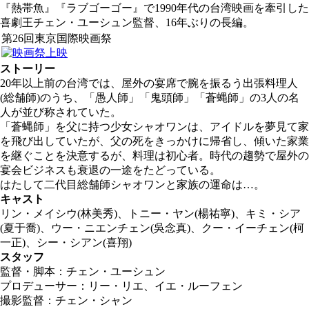
『熱帯魚』『ラブゴーゴー』で1990年代の台湾映画を牽引した
喜劇王チェン・ユーシュン監督、16年ぶりの長編。
第26回東京国際映画祭
ストーリー
20年以上前の台湾では、屋外の宴席で腕を振るう出張料理人
(総舗師)のうち、「愚人師」「鬼頭師」「蒼蝿師」の3人の名
人が並び称されていた。
「蒼蝿師」を父に持つ少女シャオワンは、アイドルを夢見て家
を飛び出していたが、父の死をきっかけに帰省し、傾いた家業
を継ぐことを決意するが、料理は初心者。時代の趨勢で屋外の
宴会ビジネスも衰退の一途をたどっている。
はたして二代目総舗師シャオワンと家族の運命は…。
キャスト
リン・メイシウ(林美秀)、トニー・ヤン(楊祐寧)、キミ・シア
(夏于喬)、ウー・ニエンチェン(吳念真)、クー・イーチェン(柯
一正)、シー・シアン(喜翔)
スタッフ
監督・脚本：チェン・ユーシュン
プロデューサー：リー・リエ、イエ・ルーフェン
撮影監督：チェン・シャン