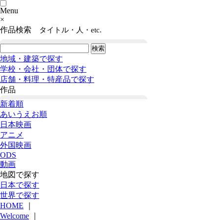
Menu
×
作品検索
タイトル・人・etc.
地域・建築で探す
学校・会社・団体で探す
店舗・料理・特産品で探す
作品
新着順
あいうえお順
日本映画
アニメ
外国映画
ODS
動画
地図で探す
日本で探す
世界で探す
HOME
｜
Welcome
｜