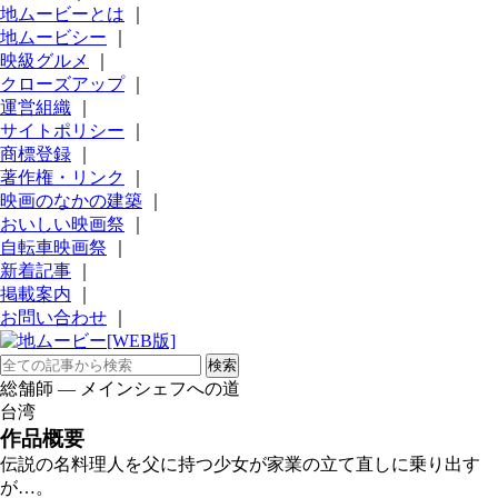
地ムービーとは
｜
地ムービシー
｜
映級グルメ
｜
クローズアップ
｜
運営組織
｜
サイトポリシー
｜
商標登録
｜
著作権・リンク
｜
映画のなかの建築
｜
おいしい映画祭
｜
自転車映画祭
｜
新着記事
｜
掲載案内
｜
お問い合わせ
｜
総舗師 ― メインシェフへの道
台湾
作品概要
伝説の名料理人を父に持つ少女が家業の立て直しに乗り出す
が…。