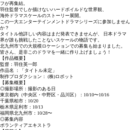
フが再集結。
羽住監督でしか描けないハードボイルドな世界観、
海外ドラマスケールのストーリー展開。
この一大エンターテインメントドラマシリーズに参加しません
か？
タイトル他詳しい内容はまだ発表できませんが、 日本ドラマ
界が誰も挑戦したことないスケールの物語です。
北九州市での大規模ロケーションでの募集も始まりました。
皆さん、是非このドラマを一緒に作り上げましょう！
【作品概要】
監督：羽住英一郎
作品名 ：「タイトル未定」
制作プロダクション： (株)ロボット
【募集概要】
◎撮影場所：撮影のある日
東京都内（中央区・中野区・品川区）：10/10〜10/16
千葉県柏市：10/20
栃木県足利市：10/13
福岡県北九州市：10/28〜
◎募集内容
ボランティアエキストラ