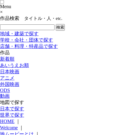
Menu
×
作品検索
タイトル・人・etc.
地域・建築で探す
学校・会社・団体で探す
店舗・料理・特産品で探す
作品
新着順
あいうえお順
日本映画
アニメ
外国映画
ODS
動画
地図で探す
日本で探す
世界で探す
HOME
｜
Welcome
｜
地ムービーとは
｜