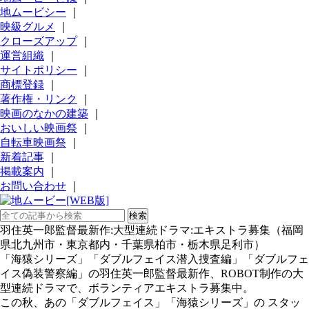
地ムービシー
｜
映級グルメ
｜
クローズアップ
｜
運営組織
｜
サイトポリシー
｜
商標登録
｜
著作権・リンク
｜
映画のなかの建築
｜
おいしい映画祭
｜
自転車映画祭
｜
新着記事
｜
掲載案内
｜
お問い合わせ
｜
羽住英一郎監督最新作:大型連続ドラマ:エキストラ募集（福岡
県北九州市・東京都内・千葉県柏市・栃木県足利市）
「海猿シリーズ」「ダブルフェイス潜入捜査編」「ダブルフェ
イス偽装警察編」の羽住英一郎監督最新作、ROBOT制作の大
型連続ドラマで、ボランティアエキストラ募集中。
この秋、あの「ダブルフェイス」「海猿シリーズ」の スタッ