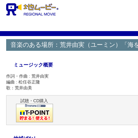
音楽のある場所：荒井由実（ユーミン）「海
ミュージック概要
作詞・作曲 : 荒井由実
編曲 : 松任谷正隆
歌：荒井由美
試聴・CD購入