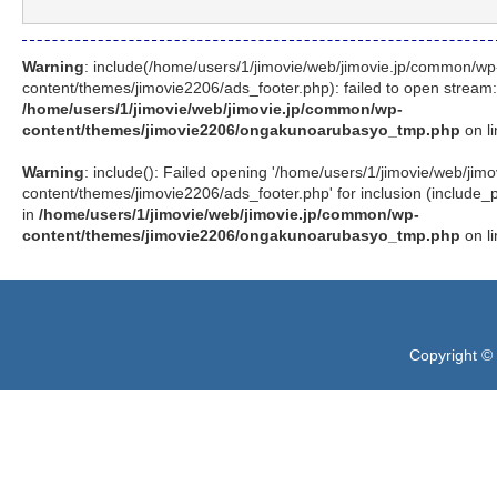
Warning
: include(/home/users/1/jimovie/web/jimovie.jp/common/wp
content/themes/jimovie2206/ads_footer.php): failed to open stream: N
/home/users/1/jimovie/web/jimovie.jp/common/wp-
content/themes/jimovie2206/ongakunoarubasyo_tmp.php
on l
Warning
: include(): Failed opening '/home/users/1/jimovie/web/ji
content/themes/jimovie2206/ads_footer.php' for inclusion (include_pat
in
/home/users/1/jimovie/web/jimovie.jp/common/wp-
content/themes/jimovie2206/ongakunoarubasyo_tmp.php
on l
Copyright ©