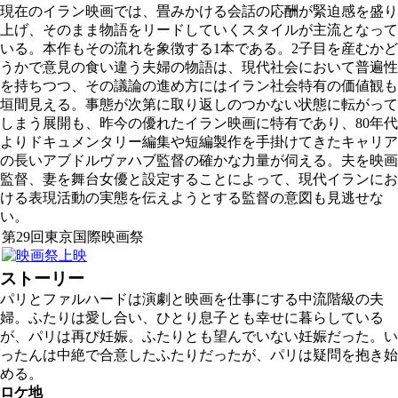
現在のイラン映画では、畳みかける会話の応酬が緊迫感を盛り
上げ、そのまま物語をリードしていくスタイルが主流となって
いる。本作もその流れを象徴する1本である。2子目を産むかど
うかで意見の食い違う夫婦の物語は、現代社会において普遍性
を持ちつつ、その議論の進め方にはイラン社会特有の価値観も
垣間見える。事態が次第に取り返しのつかない状態に転がって
しまう展開も、昨今の優れたイラン映画に特有であり、80年代
よりドキュメンタリー編集や短編製作を手掛けてきたキャリア
の長いアブドルヴァハブ監督の確かな力量が伺える。夫を映画
監督、妻を舞台女優と設定することによって、現代イランにお
ける表現活動の実態を伝えようとする監督の意図も見逃せな
い。
第29回東京国際映画祭
ストーリー
パリとファルハードは演劇と映画を仕事にする中流階級の夫
婦。ふたりは愛し合い、ひとり息子とも幸せに暮らしている
が、パリは再び妊娠。ふたりとも望んでいない妊娠だった。い
ったんは中絶で合意したふたりだったが、パリは疑問を抱き始
める。
ロケ地