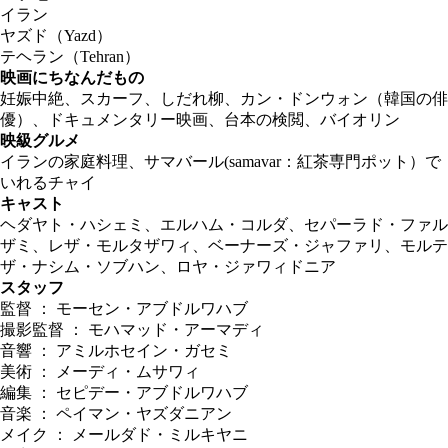
イラン
ヤズド（Yazd）
テヘラン（Tehran）
映画にちなんだもの
妊娠中絶、スカーフ、しだれ柳、カン・ドンウォン（韓国の俳
優）、ドキュメンタリー映画、台本の検閲、バイオリン
映級グルメ
イランの家庭料理、サマバール(samavar：紅茶専門ポット）で
いれるチャイ
キャスト
ヘダヤト・ハシェミ、エルハム・コルダ、セパーラド・ファル
ザミ、レザ・モルタザワィ、ベーナーズ・ジャファリ、モルテ
ザ・ナシム・ソブハン、ロヤ・ジァワィドニア
スタッフ
監督 ： モーセン・アブドルワハブ
撮影監督 ： モハマッド・アーマディ
音響 ： アミルホセイン・ガセミ
美術 ： メーディ・ムサワィ
編集 ： セピデー・アブドルワハブ
音楽 ： ペイマン・ヤズダニアン
メイク ： メールダド・ミルキヤニ