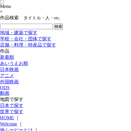
Menu
×
作品検索
タイトル・人・etc.
地域・建築で探す
学校・会社・団体で探す
店舗・料理・特産品で探す
作品
新着順
あいうえお順
日本映画
アニメ
外国映画
ODS
動画
地図で探す
日本で探す
世界で探す
HOME
｜
Welcome
｜
地ムービーとは
｜