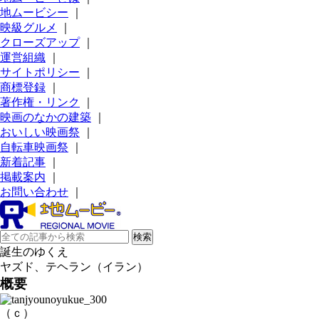
地ムービシー
｜
映級グルメ
｜
クローズアップ
｜
運営組織
｜
サイトポリシー
｜
商標登録
｜
著作権・リンク
｜
映画のなかの建築
｜
おいしい映画祭
｜
自転車映画祭
｜
新着記事
｜
掲載案内
｜
お問い合わせ
｜
誕生のゆくえ
ヤズド、テヘラン（イラン）
概要
（ｃ）