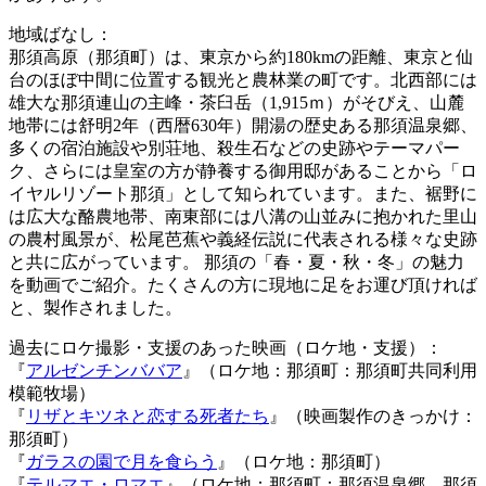
地域ばなし：
那須高原（那須町）は、東京から約180kmの距離、東京と仙
台のほぼ中間に位置する観光と農林業の町です。北西部には
雄大な那須連山の主峰・茶臼岳（1,915ｍ）がそびえ、山麓
地帯には舒明2年（西暦630年）開湯の歴史ある那須温泉郷、
多くの宿泊施設や別荘地、殺生石などの史跡やテーマパー
ク、さらには皇室の方が静養する御用邸があることから「ロ
イヤルリゾート那須」として知られています。また、裾野に
は広大な酪農地帯、南東部には八溝の山並みに抱かれた里山
の農村風景が、松尾芭蕉や義経伝説に代表される様々な史跡
と共に広がっています。 那須の「春・夏・秋・冬」の魅力
を動画でご紹介。たくさんの方に現地に足をお運び頂ければ
と、製作されました。
過去にロケ撮影・支援のあった映画（ロケ地・支援）：
『
アルゼンチンババア
』（ロケ地：那須町：那須町共同利用
模範牧場）
『
リザとキツネと恋する死者たち
』（映画製作のきっかけ：
那須町）
『
ガラスの園で月を食らう
』（ロケ地：那須町）
『
テルマエ・ロマエ
』（ロケ地：那須町：那須温泉郷、那須