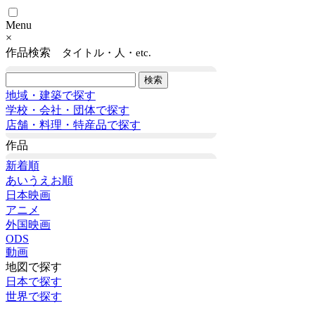
Menu
×
作品検索
タイトル・人・etc.
地域・建築で探す
学校・会社・団体で探す
店舗・料理・特産品で探す
作品
新着順
あいうえお順
日本映画
アニメ
外国映画
ODS
動画
地図で探す
日本で探す
世界で探す