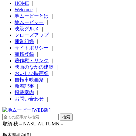
HOME
｜
Welcome
｜
地ムービーとは
｜
地ムービシー
｜
映級グルメ
｜
クローズアップ
｜
運営組織
｜
サイトポリシー
｜
商標登録
｜
著作権・リンク
｜
映画のなかの建築
｜
おいしい映画祭
｜
自転車映画祭
｜
新着記事
｜
掲載案内
｜
お問い合わせ
｜
那須 秋 – NASU AUTUMN –
栃木県那須町