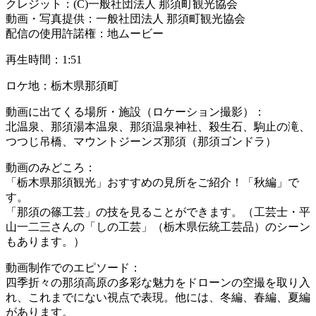
クレジット：(C)一般社団法人 那須町観光協会
動画・写真提供：一般社団法人 那須町観光協会
配信の使用許諾権：地ムービー
再生時間：1:51
ロケ地：栃木県那須町
動画に出てくる場所・施設（ロケーション撮影）：
北温泉、那須湯本温泉、那須温泉神社、殺生石、駒止の滝、
つつじ吊橋、マウントジーンズ那須（那須ゴンドラ）
動画のみどころ：
「栃木県那須観光」おすすめの見所をご紹介！「秋編」で
す。
「那須の篠工芸」の技を見ることができます。（工芸士・平
山一二三さんの「しの工芸」（栃木県伝統工芸品）のシーン
もあります。）
動画制作でのエピソード：
四季折々の那須高原の多彩な魅力をドローンの空撮を取り入
れ、これまでにない視点で表現。他には、冬編、春編、夏編
があります。